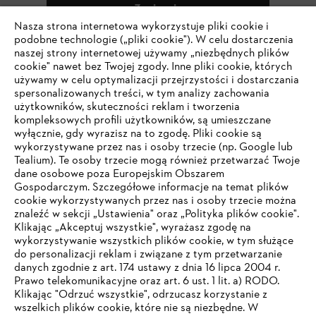
Zapisz się
Nasza strona internetowa wykorzystuje pliki cookie i
podobne technologie („pliki cookie"). W celu dostarczenia
naszej strony internetowej używamy „niezbędnych plików
cookie" nawet bez Twojej zgody. Inne pliki cookie, których
#STIHL
używamy w celu optymalizacji przejrzystości i dostarczania
spersonalizowanych treści, w tym analizy zachowania
użytkowników, skuteczności reklam i tworzenia
kompleksowych profili użytkowników, są umieszczane
wyłącznie, gdy wyrazisz na to zgodę. Pliki cookie są
wykorzystywane przez nas i osoby trzecie (np. Google lub
Tealium). Te osoby trzecie mogą również przetwarzać Twoje
dane osobowe poza Europejskim Obszarem
Gospodarczym. Szczegółowe informacje na temat plików
Firma
cookie wykorzystywanych przez nas i osoby trzecie można
znaleźć w sekcji „Ustawienia" oraz „Polityka plików cookie".
Klikając „Akceptuj wszystkie", wyrażasz zgodę na
wykorzystywanie wszystkich plików cookie, w tym służące
STIHL FAQ
do personalizacji reklam i związane z tym przetwarzanie
danych zgodnie z art. 174 ustawy z dnia 16 lipca 2004 r.
Prawo telekomunikacyjne oraz art. 6 ust. 1 lit. a) RODO.
TWOJA PRZEGLĄDARKA NIE JEST
Klikając "Odrzuć wszystkie", odrzucasz korzystanie z
wszelkich plików cookie, które nie są niezbędne. W
OBSŁUGIWANA
Serwis