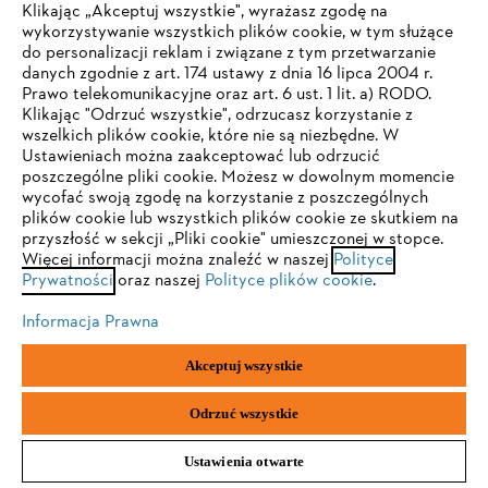
Klikając „Akceptuj wszystkie", wyrażasz zgodę na
wykorzystywanie wszystkich plików cookie, w tym służące
do personalizacji reklam i związane z tym przetwarzanie
danych zgodnie z art. 174 ustawy z dnia 16 lipca 2004 r.
Prawo telekomunikacyjne oraz art. 6 ust. 1 lit. a) RODO.
TWOJA PRZEGLĄDARKA NIE JEST
Klikając "Odrzuć wszystkie", odrzucasz korzystanie z
Akcesoria do produktów
wszelkich plików cookie, które nie są niezbędne. W
OBSŁUGIWANA
Ustawieniach można zaakceptować lub odrzucić
poszczególne pliki cookie. Możesz w dowolnym momencie
wycofać swoją zgodę na korzystanie z poszczególnych
Korzystasz z przeglądarki, której jeszcze nie obsługujemy. W
plików cookie lub wszystkich plików cookie ze skutkiem na
celu optymalnego korzystania z naszej strony zalecamy
przyszłość w sekcji „Pliki cookie" umieszczonej w stopce.
Więcej informacji można znaleźć w naszej
przejście do jednej z następujących przeglądarek:
Polityce
Prywatności
oraz naszej
Polityce plików cookie
.
Informacja Prawna
Firefox
Chrome
Akceptuj wszystkie
Safari
Edge
Odrzuć wszystkie
Materiały eksploatacyjne
Ustawienia otwarte