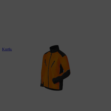
Kurtka chroniąca przed warunkami pogodowymi STIHL