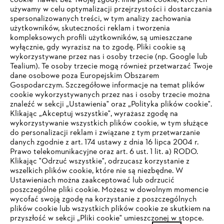
cookie" nawet bez Twojej zgody. Inne pliki cookie, których
używamy w celu optymalizacji przejrzystości i dostarczania
Firma
spersonalizowanych treści, w tym analizy zachowania
użytkowników, skuteczności reklam i tworzenia
kompleksowych profili użytkowników, są umieszczane
wyłącznie, gdy wyrazisz na to zgodę. Pliki cookie są
STIHL FAQ
wykorzystywane przez nas i osoby trzecie (np. Google lub
Tealium). Te osoby trzecie mogą również przetwarzać Twoje
dane osobowe poza Europejskim Obszarem
Gospodarczym. Szczegółowe informacje na temat plików
cookie wykorzystywanych przez nas i osoby trzecie można
Serwis
znaleźć w sekcji „Ustawienia" oraz „Polityka plików cookie".
Klikając „Akceptuj wszystkie", wyrażasz zgodę na
wykorzystywanie wszystkich plików cookie, w tym służące
do personalizacji reklam i związane z tym przetwarzanie
danych zgodnie z art. 174 ustawy z dnia 16 lipca 2004 r.
Prawo telekomunikacyjne oraz art. 6 ust. 1 lit. a) RODO.
Polityka prywatności
Wskazówki prawne
Cookies
TWOJA PRZEGLĄDARKA NIE JEST
Klikając "Odrzuć wszystkie", odrzucasz korzystanie z
wszelkich plików cookie, które nie są niezbędne. W
OBSŁUGIWANA
Informacje prawne
Ustawieniach można zaakceptować lub odrzucić
poszczególne pliki cookie. Możesz w dowolnym momencie
wycofać swoją zgodę na korzystanie z poszczególnych
Korzystasz z przeglądarki, której jeszcze nie obsługujemy. W
plików cookie lub wszystkich plików cookie ze skutkiem na
"ANDREAS STIHL" SP. Z O.O. z siedzibą w Sadach, 62-080 Tarnowo
celu optymalnego korzystania z naszej strony zalecamy
przyszłość w sekcji „Pliki cookie" umieszczonej w stopce.
Podgórne