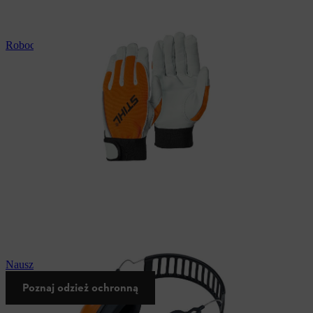
Robocza rękawica ochronna STIHL
Nauszniki przeciwhałasowe STIHL
Poznaj odzież ochronną