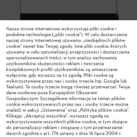
Zapisz się
Nasza strona internetowa wykorzystuje pliki cookie i
podobne technologie („pliki cookie"). W celu dostarczenia
naszej strony internetowej używamy „niezbędnych plików
cookie" nawet bez Twojej zgody. Inne pliki cookie, których
#STIHL
używamy w celu optymalizacji przejrzystości i dostarczania
spersonalizowanych treści, w tym analizy zachowania
użytkowników, skuteczności reklam i tworzenia
kompleksowych profili użytkowników, są umieszczane
wyłącznie, gdy wyrazisz na to zgodę. Pliki cookie są
wykorzystywane przez nas i osoby trzecie (np. Google lub
Tealium). Te osoby trzecie mogą również przetwarzać Twoje
dane osobowe poza Europejskim Obszarem
Gospodarczym. Szczegółowe informacje na temat plików
Firma
cookie wykorzystywanych przez nas i osoby trzecie można
znaleźć w sekcji „Ustawienia" oraz „Polityka plików cookie".
Klikając „Akceptuj wszystkie", wyrażasz zgodę na
wykorzystywanie wszystkich plików cookie, w tym służące
STIHL FAQ
do personalizacji reklam i związane z tym przetwarzanie
danych zgodnie z art. 174 ustawy z dnia 16 lipca 2004 r.