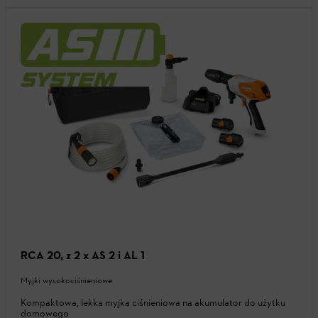
RCA 20, z 2 x AS 2 i AL 1
Myjki wysokociśnieniowe
Kompaktowa, lekka myjka ciśnieniowa na akumulator do użytku
domowego