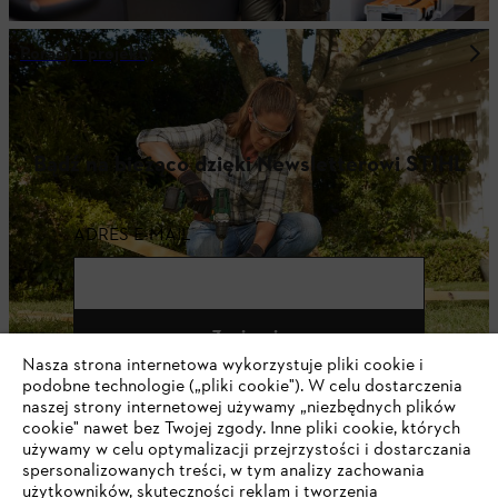
Porady i projekty
Bądź na bieżąco dzięki Newsletterowi STIHL
ADRES E-MAIL
Zapisz się
Nasza strona internetowa wykorzystuje pliki cookie i
podobne technologie („pliki cookie"). W celu dostarczenia
naszej strony internetowej używamy „niezbędnych plików
cookie" nawet bez Twojej zgody. Inne pliki cookie, których
#STIHL
używamy w celu optymalizacji przejrzystości i dostarczania
spersonalizowanych treści, w tym analizy zachowania
użytkowników, skuteczności reklam i tworzenia