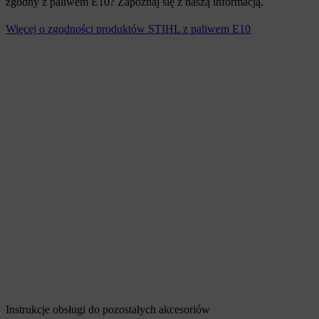
zgodny z paliwem E10? Zapoznaj się z naszą informacją.
Więcej o zgodności produktów STIHL z paliwem E10
Instrukcje obsługi do pozostałych akcesoriów