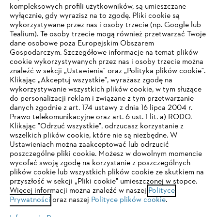
kompleksowych profili użytkowników, są umieszczane
wyłącznie, gdy wyrazisz na to zgodę. Pliki cookie są
wykorzystywane przez nas i osoby trzecie (np. Google lub
Tealium). Te osoby trzecie mogą również przetwarzać Twoje
dane osobowe poza Europejskim Obszarem
Gospodarczym. Szczegółowe informacje na temat plików
Firma
cookie wykorzystywanych przez nas i osoby trzecie można
znaleźć w sekcji „Ustawienia" oraz „Polityka plików cookie".
Klikając „Akceptuj wszystkie", wyrażasz zgodę na
wykorzystywanie wszystkich plików cookie, w tym służące
STIHL FAQ
do personalizacji reklam i związane z tym przetwarzanie
danych zgodnie z art. 174 ustawy z dnia 16 lipca 2004 r.
Prawo telekomunikacyjne oraz art. 6 ust. 1 lit. a) RODO.
TWOJA PRZEGLĄDARKA NIE JEST
Klikając "Odrzuć wszystkie", odrzucasz korzystanie z
wszelkich plików cookie, które nie są niezbędne. W
OBSŁUGIWANA
Serwis
Ustawieniach można zaakceptować lub odrzucić
poszczególne pliki cookie. Możesz w dowolnym momencie
wycofać swoją zgodę na korzystanie z poszczególnych
Korzystasz z przeglądarki, której jeszcze nie obsługujemy. W
plików cookie lub wszystkich plików cookie ze skutkiem na
celu optymalnego korzystania z naszej strony zalecamy
przyszłość w sekcji „Pliki cookie" umieszczonej w stopce.
Więcej informacji można znaleźć w naszej
przejście do jednej z następujących przeglądarek:
Polityce
Polityka prywatności
Wskazówki prawne
Cookies
Prywatności
oraz naszej
Polityce plików cookie
.