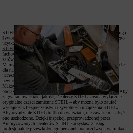
STIHL to synonim innowacyjności i jakości. Aby zapewnić długą
żywotność urządzeń STIHL również w przypadku intensywnego
użytkowania, konieczny jest fachowy serwis. Nasi
Dealerzy
STIHL
są wykwalifikowani poprzez regularne szkolenia, aby
fachowo przeprowadzać konserwację i naprawy urządzeń –
zarówno do użytku prywatnego, jak i komercyjnego.
Mamy nie tylko wysokie standardy dla naszego sprzętu, ale także
dla naszych działań. Dlatego wszyscy Dealerzy regularnie
uczestniczą w szkoleniach STIHL. Dzięki temu możesz mieć
pewność, że Twoje urządzenie STIHL jest w dobrych rękach.
Maksymalna niezawodność także w przypadku ekstremalnych
obciążeń jest dla urządzeń silnikowych STIHL oczywistością. Aby
zagwarantować taką jakość, Dealerzy STIHL stosują wyłącznie
oryginalne części zamienne STIHL – aby można było zaufać
wydajności, bezpieczeństwu i żywotności urządzenia STIHL.
Aby urządzenie STIHL trafiło do warsztatu, nie zawsze musi być
ono uszkodzone. Dzięki inspekcji przeprowadzonej przez
Autoryzowanych Dealerów STIHL korzystasz z usług
profesjonalnie przeszkolonego personelu na uczciwych warunkach.