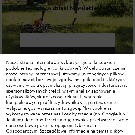
Bądź na bieżąco dzięki Newsletterowi STIHL
ADRES E-MAIL
Zapisz się
Nasza strona internetowa wykorzystuje pliki cookie i
podobne technologie („pliki cookie"). W celu dostarczenia
naszej strony internetowej używamy „niezbędnych plików
cookie" nawet bez Twojej zgody. Inne pliki cookie, których
#STIHL
używamy w celu optymalizacji przejrzystości i dostarczania
spersonalizowanych treści, w tym analizy zachowania
użytkowników, skuteczności reklam i tworzenia
kompleksowych profili użytkowników, są umieszczane
wyłącznie, gdy wyrazisz na to zgodę. Pliki cookie są
wykorzystywane przez nas i osoby trzecie (np. Google lub
Tealium). Te osoby trzecie mogą również przetwarzać Twoje
dane osobowe poza Europejskim Obszarem
Gospodarczym. Szczegółowe informacje na temat plików
Firma