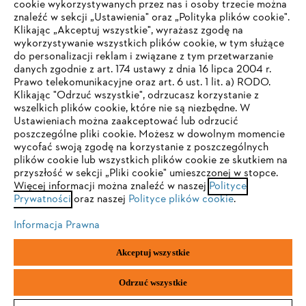
cookie wykorzystywanych przez nas i osoby trzecie można
znaleźć w sekcji „Ustawienia" oraz „Polityka plików cookie".
Klikając „Akceptuj wszystkie", wyrażasz zgodę na
wykorzystywanie wszystkich plików cookie, w tym służące
STIHL FAQ
do personalizacji reklam i związane z tym przetwarzanie
danych zgodnie z art. 174 ustawy z dnia 16 lipca 2004 r.
Prawo telekomunikacyjne oraz art. 6 ust. 1 lit. a) RODO.
TWOJA PRZEGLĄDARKA NIE JEST
Klikając "Odrzuć wszystkie", odrzucasz korzystanie z
wszelkich plików cookie, które nie są niezbędne. W
OBSŁUGIWANA
Serwis
Ustawieniach można zaakceptować lub odrzucić
poszczególne pliki cookie. Możesz w dowolnym momencie
wycofać swoją zgodę na korzystanie z poszczególnych
Korzystasz z przeglądarki, której jeszcze nie obsługujemy. W
plików cookie lub wszystkich plików cookie ze skutkiem na
celu optymalnego korzystania z naszej strony zalecamy
przyszłość w sekcji „Pliki cookie" umieszczonej w stopce.
Więcej informacji można znaleźć w naszej
przejście do jednej z następujących przeglądarek:
Polityce
Polityka prywatności
Wskazówki prawne
Cookies
Prywatności
oraz naszej
Polityce plików cookie
.
Informacje prawne
Informacja Prawna
Firefox
Chrome
Akceptuj wszystkie
"ANDREAS STIHL" SP. Z O.O. z siedzibą w Sadach, 62-080 Tarnowo
Safari
Edge
Podgórne
Odrzuć wszystkie