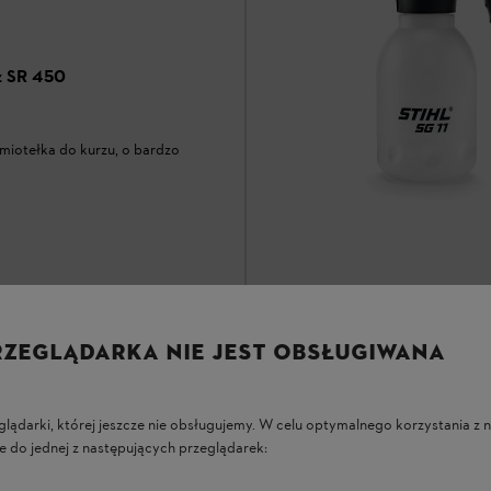
z SR 450
miotełka do kurzu, o bardzo
Opryskiwacz SG 11
RZEGLĄDARKA NIE JEST OBSŁUGIWANA
Opryskiwacze
Opryskiwacz ręczny do domu i og
glądarki, której jeszcze nie obsługujemy. W celu optymalnego korzystania z n
e do jednej z następujących przeglądarek:
79,00 zł
*