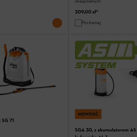
okazjonalnych
209,00 zł
*
Porównaj
NOWOŚĆ
 SG 71
SGA 30, z akumulatorem AS 