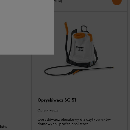
Porównaj
Opryskiwacz SG 51
Opryskiwacze
Opryskiwacz plecakowy dla użytkowników
domowych i profesjonalistów
ików