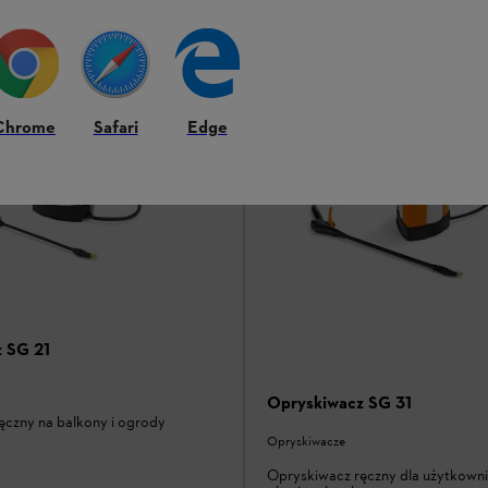
Porównaj
Chrome
Safari
Edge
 SG 21
Opryskiwacz SG 31
ęczny na balkony i ogrody
Opryskiwacze
Opryskiwacz ręczny dla użytkown