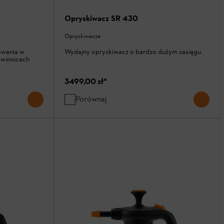
Opryskiwacz SR 430
Opryskiwacze
owania w
Wydajny opryskiwacz o bardzo dużym zasięgu
 winnicach
3499,00 zł
*
Porównaj