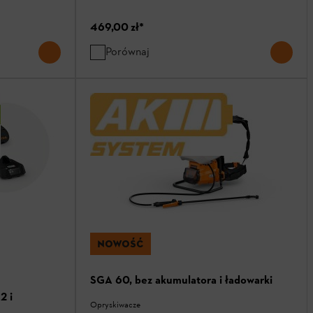
469,00 zł
*
Porównaj
NOWOŚĆ
SGA 60, bez akumulatora i ładowarki
2 i
Opryskiwacze