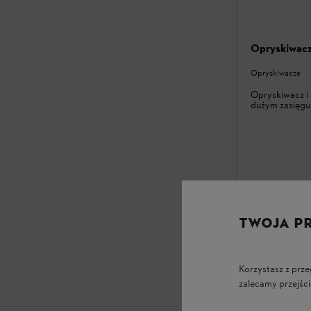
Opryskiwac
Opryskiwacze
Opryskiwacz i 
dużym zasięgu
TWOJA P
Korzystasz z prze
zalecamy przejści
3799,00 zł
*