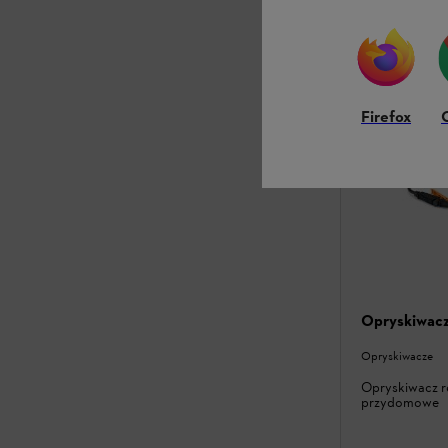
Porównaj
Firefox
Opryskiwacz
Opryskiwacze
Opryskiwacz r
przydomowe