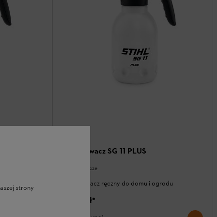
Opryskiwacz SG 11 PLUS
Opryskiwacze
rodu
Opryskiwacz ręczny do domu i ogrodu
aszej strony
119,00 zł
*