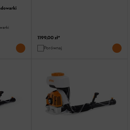
adowarki
owarki
1199,00 zł
*
Porównaj