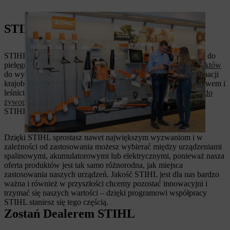
STIHL: pionier od ponad 95 lat
STIHL od ponad 100 lat jest pionierem w dziedzinie urządzeń do
pielęgnacji zieleni. Znajdziesz u nas
szeroki asortyment produktów
do wykorzystania w prywatnym ogrodzie, ale także do pielęgnacji
krajobrazu i zastosowań związanych z budownictwem, rolnictwem i
leśnictwem. Od
pilarek łańcuchowych
i
kosiarek
po
nożyce do
żywopłotów
i
myjki wysokociśnieniowe
– dzięki produktom
STIHL idealnie przygotujesz się na każdą porę roku.
Dzięki STIHL sprostasz nawet największym wyzwaniom i w
zależności od zastosowania możesz wybierać między urządzeniami
spalinowymi, akumulatorowymi lub elektrycznymi, ponieważ nasza
oferta produktów jest tak samo różnorodna, jak miejsca
zastosowania naszych urządzeń. Jakość STIHL jest dla nas bardzo
ważna i również w przyszłości chcemy pozostać innowacyjni i
trzymać się naszych wartości – dzięki programowi współpracy
STIHL staniesz się tego częścią.
Zostań Dealerem STIHL