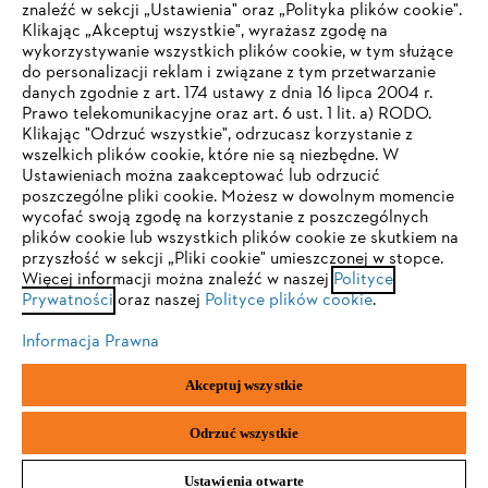
znaleźć w sekcji „Ustawienia" oraz „Polityka plików cookie".
Klikając „Akceptuj wszystkie", wyrażasz zgodę na
wykorzystywanie wszystkich plików cookie, w tym służące
Serwis
do personalizacji reklam i związane z tym przetwarzanie
danych zgodnie z art. 174 ustawy z dnia 16 lipca 2004 r.
Prawo telekomunikacyjne oraz art. 6 ust. 1 lit. a) RODO.
TWOJA PRZEGLĄDARKA NIE JEST
Klikając "Odrzuć wszystkie", odrzucasz korzystanie z
wszelkich plików cookie, które nie są niezbędne. W
OBSŁUGIWANA
Ustawieniach można zaakceptować lub odrzucić
poszczególne pliki cookie. Możesz w dowolnym momencie
Polityka prywatności
Wskazówki prawne
Cookies
wycofać swoją zgodę na korzystanie z poszczególnych
Korzystasz z przeglądarki, której jeszcze nie obsługujemy. W
plików cookie lub wszystkich plików cookie ze skutkiem na
Informacje prawne
celu optymalnego korzystania z naszej strony zalecamy
przyszłość w sekcji „Pliki cookie" umieszczonej w stopce.
Więcej informacji można znaleźć w naszej
przejście do jednej z następujących przeglądarek:
Polityce
Prywatności
oraz naszej
Polityce plików cookie
.
"ANDREAS STIHL" SP. Z O.O. z siedzibą w Sadach, 62-080 Tarnowo
Informacja Prawna
Podgórne
Firefox
Chrome
Akceptuj wszystkie
Safari
Edge
Odrzuć wszystkie
Ustawienia otwarte