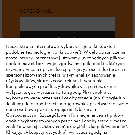
ADRES E-MAIL
Zapisz się
Nasza strona internetowa wykorzystuje pliki cookie i
podobne technologie („pliki cookie"). W celu dostarczenia
naszej strony internetowej używamy „niezbędnych plików
cookie" nawet bez Twojej zgody. Inne pliki cookie, których
#STIHL
używamy w celu optymalizacji przejrzystości i dostarczania
spersonalizowanych treści, w tym analizy zachowania
użytkowników, skuteczności reklam i tworzenia
kompleksowych profili użytkowników, są umieszczane
wyłącznie, gdy wyrazisz na to zgodę. Pliki cookie są
wykorzystywane przez nas i osoby trzecie (np. Google lub
Tealium). Te osoby trzecie mogą również przetwarzać Twoje
dane osobowe poza Europejskim Obszarem
Gospodarczym. Szczegółowe informacje na temat plików
Firma
cookie wykorzystywanych przez nas i osoby trzecie można
znaleźć w sekcji „Ustawienia" oraz „Polityka plików cookie".
Klikając „Akceptuj wszystkie", wyrażasz zgodę na