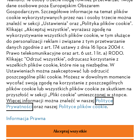
Tealium). Te osoby trzecie mogą również przetwarzać Twoje
dane osobowe poza Europejskim Obszarem
Gospodarczym. Szczegółowe informacje na temat plików
Firma
cookie wykorzystywanych przez nas i osoby trzecie można
znaleźć w sekcji „Ustawienia" oraz „Polityka plików cookie".
Klikając „Akceptuj wszystkie", wyrażasz zgodę na
wykorzystywanie wszystkich plików cookie, w tym służące
STIHL FAQ
do personalizacji reklam i związane z tym przetwarzanie
danych zgodnie z art. 174 ustawy z dnia 16 lipca 2004 r.
Prawo telekomunikacyjne oraz art. 6 ust. 1 lit. a) RODO.
TWOJA PRZEGLĄDARKA NIE JEST
Klikając "Odrzuć wszystkie", odrzucasz korzystanie z
wszelkich plików cookie, które nie są niezbędne. W
OBSŁUGIWANA
Serwis
Ustawieniach można zaakceptować lub odrzucić
poszczególne pliki cookie. Możesz w dowolnym momencie
wycofać swoją zgodę na korzystanie z poszczególnych
Korzystasz z przeglądarki, której jeszcze nie obsługujemy. W
plików cookie lub wszystkich plików cookie ze skutkiem na
celu optymalnego korzystania z naszej strony zalecamy
przyszłość w sekcji „Pliki cookie" umieszczonej w stopce.
Więcej informacji można znaleźć w naszej
przejście do jednej z następujących przeglądarek:
Polityce
Polityka prywatności
Wskazówki prawne
Cookies
Prywatności
oraz naszej
Polityce plików cookie
.
Informacje prawne
Informacja Prawna
Firefox
Chrome
Akceptuj wszystkie
"ANDREAS STIHL" SP. Z O.O. z siedzibą w Sadach, 62-080 Tarnowo