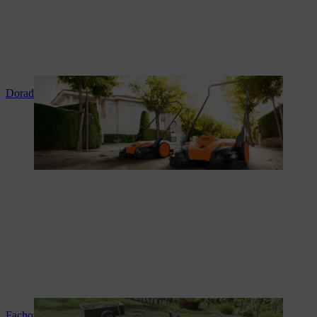
Doradztwo i instruktaż produktowy
Fachowy serwis i naprawy