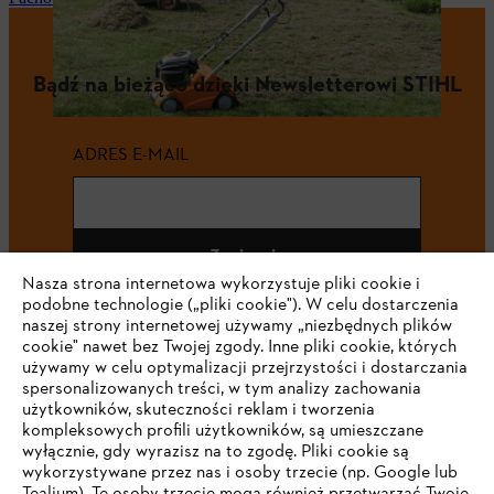
Bądź na bieżąco dzięki Newsletterowi STIHL
ADRES E-MAIL
Zapisz się
Nasza strona internetowa wykorzystuje pliki cookie i
podobne technologie („pliki cookie"). W celu dostarczenia
naszej strony internetowej używamy „niezbędnych plików
cookie" nawet bez Twojej zgody. Inne pliki cookie, których
#STIHL
używamy w celu optymalizacji przejrzystości i dostarczania
spersonalizowanych treści, w tym analizy zachowania
użytkowników, skuteczności reklam i tworzenia
kompleksowych profili użytkowników, są umieszczane
wyłącznie, gdy wyrazisz na to zgodę. Pliki cookie są
wykorzystywane przez nas i osoby trzecie (np. Google lub