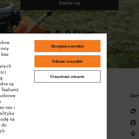
Zapisz się
#STIHL
dobne
Akceptuj wszystkie
trony
 bez
Odrzuć wszystkie
wanych
ści
Ustawienia otwarte
są
okie są
Tealium).
STIHL FAQ
Ser
osobowe
e
z nas i
Pytania o asortyment
olityka
godę na
Urządzenia akumulatorowe i elektryczne
e do
ych
Instrukcje obsługi