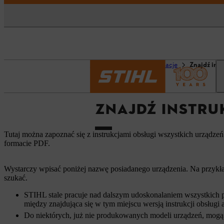
Strona główna
Informacje
Znajdź ins
ZNAJDŹ INSTRU
Tutaj można zapoznać się z instrukcjami obsługi wszystkich urządze
formacie PDF.
Wystarczy wpisać poniżej nazwę posiadanego urządzenia. Na przykła
szukać.
STIHL stale pracuje nad dalszym udoskonalaniem wszystkich p
między znajdująca się w tym miejscu wersją instrukcji obsług
Do niektórych, już nie produkowanych modeli urządzeń, mogą 