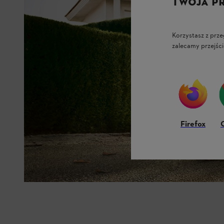
TWOJA P
Korzystasz z prze
zalecamy przejści
Firefox