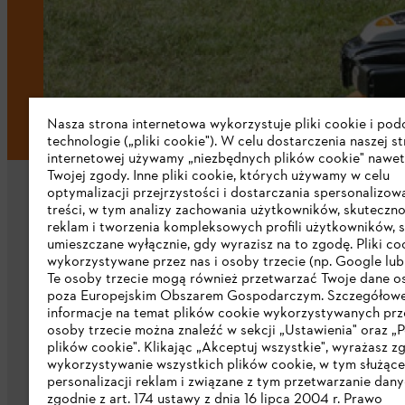
Nasza strona internetowa wykorzystuje pliki cookie i po
technologie („pliki cookie"). W celu dostarczenia naszej s
internetowej używamy „niezbędnych plików cookie" nawet
Twojej zgody. Inne pliki cookie, których używamy w celu
optymalizacji przejrzystości i dostarczania spersonalizo
treści, w tym analizy zachowania użytkowników, skuteczno
reklam i tworzenia kompleksowych profili użytkowników, 
umieszczane wyłącznie, gdy wyrazisz na to zgodę. Pliki co
wykorzystywane przez nas i osoby trzecie (np. Google lub 
Firma
Te osoby trzecie mogą również przetwarzać Twoje dane 
poza Europejskim Obszarem Gospodarczym. Szczegółow
informacje na temat plików cookie wykorzystywanych prze
O nas
osoby trzecie można znaleźć w sekcji „Ustawienia" oraz „P
plików cookie". Klikając „Akceptuj wszystkie", wyrażasz z
Pobierz katalog
wykorzystywanie wszystkich plików cookie, w tym służąc
personalizacji reklam i związane z tym przetwarzanie dan
STIHL Integrity Line
zgodnie z art. 174 ustawy z dnia 16 lipca 2004 r. Prawo