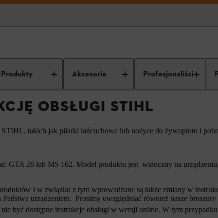
trukcję obsługi STIHL
Produkty
Akcesoria
Profesjonaliści
KCJĘ OBSŁUGI STIHL
ń STIHL, takich jak pilarki łańcuchowe lub nożyce do żywopłotu i pob
d: GTA 26 lub MS 162. Model produktu jest widoczny na urządzeniu, 
roduktów i w związku z tym wprowadzane są także zmiany w instrukcja
i a Państwa urządzeniem. Prosimy uwzględniać również nasze broszury
nie być dostępne instrukcje obsługi w wersji online. W tym przypadku