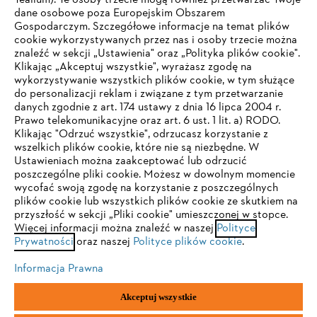
Tealium). Te osoby trzecie mogą również przetwarzać Twoje
dane osobowe poza Europejskim Obszarem
Gospodarczym. Szczegółowe informacje na temat plików
Firma
cookie wykorzystywanych przez nas i osoby trzecie można
znaleźć w sekcji „Ustawienia" oraz „Polityka plików cookie".
Klikając „Akceptuj wszystkie", wyrażasz zgodę na
wykorzystywanie wszystkich plików cookie, w tym służące
STIHL FAQ
do personalizacji reklam i związane z tym przetwarzanie
danych zgodnie z art. 174 ustawy z dnia 16 lipca 2004 r.
Prawo telekomunikacyjne oraz art. 6 ust. 1 lit. a) RODO.
TWOJA PRZEGLĄDARKA NIE JEST
Klikając "Odrzuć wszystkie", odrzucasz korzystanie z
wszelkich plików cookie, które nie są niezbędne. W
OBSŁUGIWANA
Serwis
Ustawieniach można zaakceptować lub odrzucić
poszczególne pliki cookie. Możesz w dowolnym momencie
wycofać swoją zgodę na korzystanie z poszczególnych
Korzystasz z przeglądarki, której jeszcze nie obsługujemy. W
plików cookie lub wszystkich plików cookie ze skutkiem na
celu optymalnego korzystania z naszej strony zalecamy
przyszłość w sekcji „Pliki cookie" umieszczonej w stopce.
Więcej informacji można znaleźć w naszej
przejście do jednej z następujących przeglądarek:
Polityce
Polityka prywatności
Wskazówki prawne
Cookies
Prywatności
oraz naszej
Polityce plików cookie
.
Informacje prawne
Informacja Prawna
Firefox
Chrome
Akceptuj wszystkie
"ANDREAS STIHL" SP. Z O.O. z siedzibą w Sadach, 62-080 Tarnowo