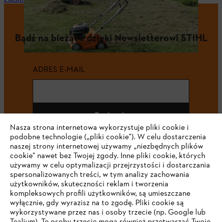
Bądź na bieżąco dzięki Newsletterowi STIHL
ADRES E-MAIL
Zapisz się
Nasza strona internetowa wykorzystuje pliki cookie i
podobne technologie („pliki cookie"). W celu dostarczenia
naszej strony internetowej używamy „niezbędnych plików
cookie" nawet bez Twojej zgody. Inne pliki cookie, których
#STIHL
używamy w celu optymalizacji przejrzystości i dostarczania
spersonalizowanych treści, w tym analizy zachowania
użytkowników, skuteczności reklam i tworzenia
kompleksowych profili użytkowników, są umieszczane
wyłącznie, gdy wyrazisz na to zgodę. Pliki cookie są
wykorzystywane przez nas i osoby trzecie (np. Google lub