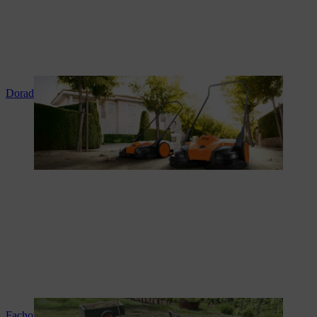
Doradztwo i instruktaż produktowy
Fachowy serwis i naprawy