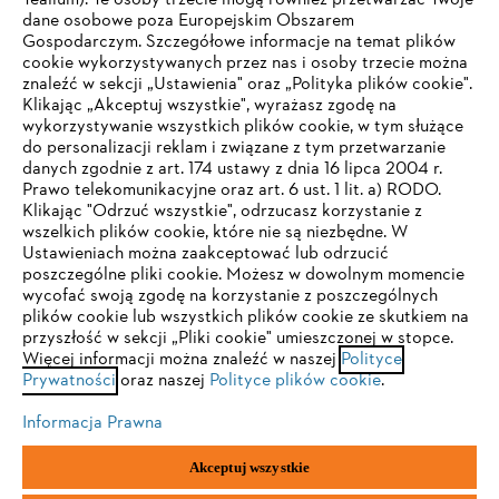
Tealium). Te osoby trzecie mogą również przetwarzać Twoje
dane osobowe poza Europejskim Obszarem
Gospodarczym. Szczegółowe informacje na temat plików
Firma
cookie wykorzystywanych przez nas i osoby trzecie można
znaleźć w sekcji „Ustawienia" oraz „Polityka plików cookie".
Klikając „Akceptuj wszystkie", wyrażasz zgodę na
wykorzystywanie wszystkich plików cookie, w tym służące
STIHL FAQ
do personalizacji reklam i związane z tym przetwarzanie
danych zgodnie z art. 174 ustawy z dnia 16 lipca 2004 r.
Prawo telekomunikacyjne oraz art. 6 ust. 1 lit. a) RODO.
TWOJA PRZEGLĄDARKA NIE JEST
Klikając "Odrzuć wszystkie", odrzucasz korzystanie z
wszelkich plików cookie, które nie są niezbędne. W
OBSŁUGIWANA
Serwis
Ustawieniach można zaakceptować lub odrzucić
poszczególne pliki cookie. Możesz w dowolnym momencie
wycofać swoją zgodę na korzystanie z poszczególnych
Korzystasz z przeglądarki, której jeszcze nie obsługujemy. W
plików cookie lub wszystkich plików cookie ze skutkiem na
celu optymalnego korzystania z naszej strony zalecamy
przyszłość w sekcji „Pliki cookie" umieszczonej w stopce.
Więcej informacji można znaleźć w naszej
przejście do jednej z następujących przeglądarek:
Polityce
Polityka prywatności
Wskazówki prawne
Cookies
Prywatności
oraz naszej
Polityce plików cookie
.
Informacje prawne
Informacja Prawna
Firefox
Chrome
Akceptuj wszystkie
"ANDREAS STIHL" SP. Z O.O. z siedzibą w Sadach, 62-080 Tarnowo