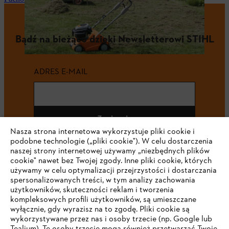
Bądź na bieżąco dzięki Newsletterowi STIHL
ADRES E-MAIL
Zapisz się
Nasza strona internetowa wykorzystuje pliki cookie i
podobne technologie („pliki cookie"). W celu dostarczenia
naszej strony internetowej używamy „niezbędnych plików
cookie" nawet bez Twojej zgody. Inne pliki cookie, których
#STIHL
używamy w celu optymalizacji przejrzystości i dostarczania
spersonalizowanych treści, w tym analizy zachowania
użytkowników, skuteczności reklam i tworzenia
kompleksowych profili użytkowników, są umieszczane
wyłącznie, gdy wyrazisz na to zgodę. Pliki cookie są
wykorzystywane przez nas i osoby trzecie (np. Google lub