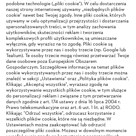
podobne technologie („pliki cookie"). W celu dostarczenia
naszej strony internetowej używamy „niezbędnych plików
cookie" nawet bez Twojej zgody. Inne pliki cookie, których
używamy w celu optymalizacji przejrzystości i dostarczania
STIHL FAQ
spersonalizowanych treści, w tym analizy zachowania
użytkowników, skuteczności reklam i tworzenia
kompleksowych profili użytkowników, są umieszczane
wyłącznie, gdy wyrazisz na to zgodę. Pliki cookie są
wykorzystywane przez nas i osoby trzecie (np. Google lub
Serwis
Tealium). Te osoby trzecie mogą również przetwarzać Twoje
dane osobowe poza Europejskim Obszarem
Gospodarczym. Szczegółowe informacje na temat plików
cookie wykorzystywanych przez nas i osoby trzecie można
znaleźć w sekcji „Ustawienia" oraz „Polityka plików cookie".
Klikając „Akceptuj wszystkie", wyrażasz zgodę na
Polityka prywatności
Wskazówki prawne
Cookies
wykorzystywanie wszystkich plików cookie, w tym służące
do personalizacji reklam i związane z tym przetwarzanie
Informacje prawne
danych zgodnie z art. 174 ustawy z dnia 16 lipca 2004 r.
Prawo telekomunikacyjne oraz art. 6 ust. 1 lit. a) RODO.
TWOJA PRZEGLĄDARKA NIE JEST
Klikając "Odrzuć wszystkie", odrzucasz korzystanie z
wszelkich plików cookie, które nie są niezbędne. W
OBSŁUGIWANA
"ANDREAS STIHL" SP. Z O.O. z siedzibą w Sadach, 62-080 Tarnowo
Ustawieniach można zaakceptować lub odrzucić
Podgórne
poszczególne pliki cookie. Możesz w dowolnym momencie