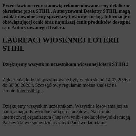
Przedstawione ceny stanowią rekomendowane ceny detaliczne
określone przez STIHL. Autoryzowani Dealerzy STIHL mogą
ustalać dowolne ceny sprzedaży towarów i usług. Informacje o
obowiązującej cenie oraz najniższej cenie produktów dostępne
są u Autoryzowanego Dealera.
LAUREACI WIOSENNEJ LOTERII
STIHL
Dziękujemy wszystkim uczestnikom wiosennej loterii STIHL!
Zgłoszenia do loterii przyjmowane były w okresie od 14.03.2026 r.
do 30.06.2026 r. Szczegółowy regulamin można znaleźć na
stronie
loteriastihl.pl
.
Dziękujemy wszystkim uczestnikom. Wszystkie losowania już za
nami, a nagrody wkrótce trafią do laureatów. Na stronie
internetowej organizatora (
https://wyniki.smolar.pl/#wyniki
) mogą
Państwo łatwo sprawdzić, czy byli Pańśtwo lauretami.