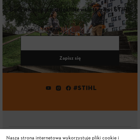
Bądź na bieżąco dzięki Newsletterowi STIHL
ADRES E-MAIL
Zapisz się
#STIHL
Nasza strona internetowa wykorzystuje pliki cookie i
Firma