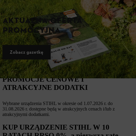
AKTUALNA OFERTA
PROMOCYJNA
Zobacz gazetkę
PROMOCJE CENOWE I
ATRAKCYJNE DODATKI
Wybrane urządzenia STIHL w okresie od 1.07.2026 r. do
31.08.2026 r. dostępne będą w atrakcyjnych cenach i/lub z
atrakcyjnymi dodatkami.
KUP URZĄDZENIE STIHL W 10
RATACH RRSO 0%, a pierwszą ratę