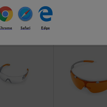
PLUS, żółte
 bezbarwne
Okulary ochronne
e
Okulary ochronne UV zapewniając
nne UV zapewniające doskonałą
widzenie w jasnym słońcu
słabym świetle
Chrome
Safari
Edge
85,00 zł
*
Porównaj