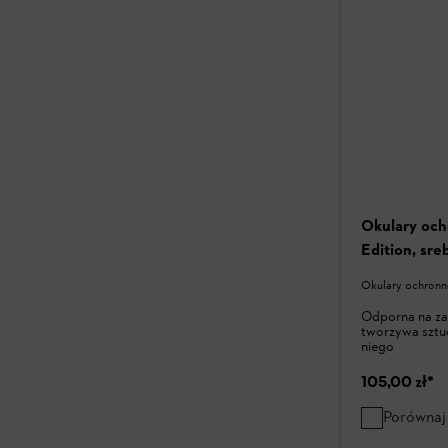
Okulary oc
Edition, sre
Okulary ochronn
Odporna na za
tworzywa sztu
niego
105,00 zł
*
Porównaj