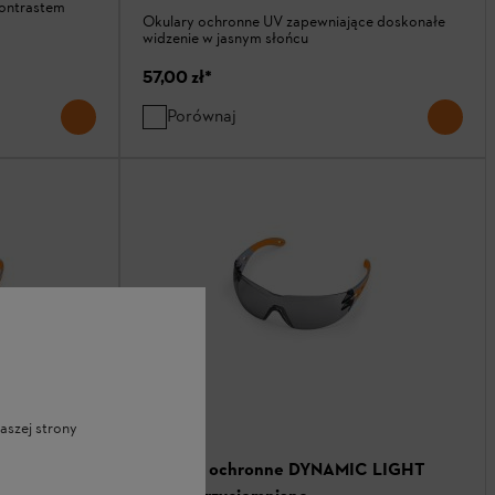
kontrastem
Okulary ochronne UV zapewniające doskonałe
widzenie w jasnym słońcu
57,00 zł
*
Porównaj
aszej strony
C LIGHT
Okulary ochronne DYNAMIC LIGHT