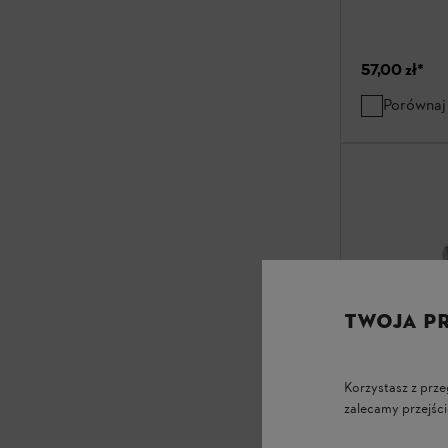
57,00 zł
*
Porównaj
TWOJA P
Korzystasz z prze
zalecamy przejści
Okulary oc