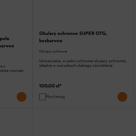
Okulary ochronne SUPER OTG,
 pole
bezbarwne
barwne
Okulary ochronne
Uniwersalne, w pełni ochronne okulary ochronne,
idealne w warunkach słabego oświetlenia
e z
dnie również
100,00 zł
*
Porównaj