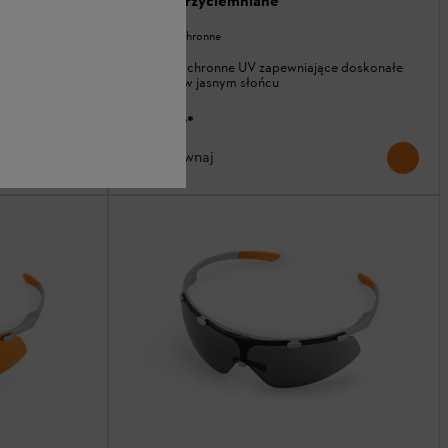
PLUS, przyciemniane
Okulary ochronne
e doskonałe
Okulary ochronne UV zapewniające doskonałe
widzenie w jasnym słońcu
85,00 zł
*
Porównaj