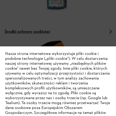
Środki ochrony osobistej
Nasza strona internetowa wykorzystuje pliki cookie i
Bądź na bieżąco dzięki Newsletterowi STIHL
podobne technologie („pliki cookie"). W celu dostarczenia
naszej strony internetowej używamy „niezbędnych plików
cookie" nawet bez Twojej zgody. Inne pliki cookie, których
używamy w celu optymalizacji przejrzystości i dostarczania
ADRES E-MAIL
spersonalizowanych treści, w tym analizy zachowania
użytkowników, skuteczności reklam i tworzenia
kompleksowych profili użytkowników, są umieszczane
wyłącznie, gdy wyrazisz na to zgodę. Pliki cookie są
Zapisz się
wykorzystywane przez nas i osoby trzecie (np. Google lub
Tealium). Te osoby trzecie mogą również przetwarzać Twoje
dane osobowe poza Europejskim Obszarem
Gospodarczym. Szczegółowe informacje na temat plików