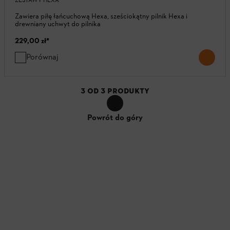
ZESTAWY HEXA
Zawiera piłę łańcuchową Hexa, sześciokątny pilnik Hexa i
drewniany uchwyt do pilnika
229,00 zł
*
Porównaj
3
OD
3
PRODUKTY
Powrót do góry