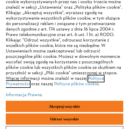
cookie wykorzystywanych przez nas i osoby trzecie można
#STIHL
znaleźć w sekcji „Ustawienia" oraz „Polityka plików cookie".
Klikając „Akceptuj wszystkie", wyrażasz zgodę na
wykorzystywanie wszystkich plików cookie, w tym służące
do personalizacji reklam i związane z tym przetwarzanie
danych zgodnie z art. 174 ustawy z dnia 16 lipca 2004 r.
Prawo telekomunikacyjne oraz art. 6 ust. 1 lit. a) RODO.
TWOJA PRZEGLĄDARKA NIE JEST
Klikając "Odrzuć wszystkie", odrzucasz korzystanie z
wszelkich plików cookie, które nie są niezbędne. W
OBSŁUGIWANA
Ustawieniach można zaakceptować lub odrzucić
Firma
poszczególne pliki cookie. Możesz w dowolnym momencie
wycofać swoją zgodę na korzystanie z poszczególnych
Korzystasz z przeglądarki, której jeszcze nie obsługujemy. W
plików cookie lub wszystkich plików cookie ze skutkiem na
celu optymalnego korzystania z naszej strony zalecamy
przyszłość w sekcji „Pliki cookie" umieszczonej w stopce.
Więcej informacji można znaleźć w naszej
przejście do jednej z następujących przeglądarek:
Polityce
STIHL FAQ
Prywatności
oraz naszej
Polityce plików cookie
.
Informacja Prawna
Firefox
Chrome
Serwis
Akceptuj wszystkie
Safari
Edge
Odrzuć wszystkie