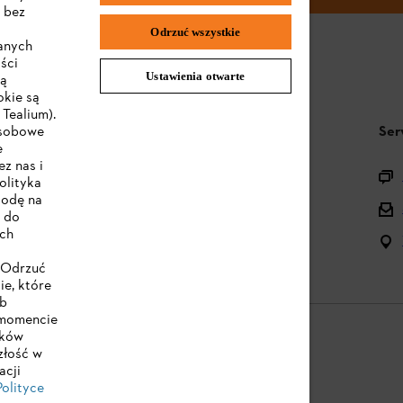
 bez
Odrzuć wszystkie
wanych
ści
Ustawienia otwarte
są
okie są
Tealium).
STIHL FAQ
Ser
osobowe
e
z nas i
Pytania o asortyment
olityka
godę na
Urządzenia akumulatorowe i elektryczne
e do
ych
Instrukcje obsługi
 "Odrzuć
ie, które
ub
 momencie
ików
złość w
acji
e
Cookies
Informacje prawne
Polityce