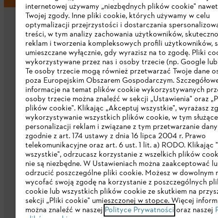
internetowej używamy „niezbędnych plików cookie" nawet
Twojej zgody. Inne pliki cookie, których używamy w celu
optymalizacji przejrzystości i dostarczania spersonalizo
treści, w tym analizy zachowania użytkowników, skuteczno
reklam i tworzenia kompleksowych profili użytkowników, 
umieszczane wyłącznie, gdy wyrazisz na to zgodę. Pliki co
wykorzystywane przez nas i osoby trzecie (np. Google lub 
Firma
Te osoby trzecie mogą również przetwarzać Twoje dane 
poza Europejskim Obszarem Gospodarczym. Szczegółow
informacje na temat plików cookie wykorzystywanych prze
O nas
osoby trzecie można znaleźć w sekcji „Ustawienia" oraz „P
plików cookie". Klikając „Akceptuj wszystkie", wyrażasz z
Pobierz katalog
wykorzystywanie wszystkich plików cookie, w tym służąc
personalizacji reklam i związane z tym przetwarzanie dan
STIHL Integrity Line
zgodnie z art. 174 ustawy z dnia 16 lipca 2004 r. Prawo
telekomunikacyjne oraz art. 6 ust. 1 lit. a) RODO. Klikając
wszystkie", odrzucasz korzystanie z wszelkich plików cook
nie są niezbędne. W Ustawieniach można zaakceptować l
odrzucić poszczególne pliki cookie. Możesz w dowolnym
wycofać swoją zgodę na korzystanie z poszczególnych pl
cookie lub wszystkich plików cookie ze skutkiem na przys
sekcji „Pliki cookie" umieszczonej w stopce. Więcej inform
Polityka prywatności
Wskazówki prawn
można znaleźć w naszej
Polityce Prywatności
oraz naszej