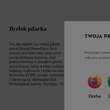
Brelok pilarka
TWOJA P
Nie idę nigdzie bez mojej pilarki
łańcuchowej! Prawdziwy facet
Korzystasz z prze
zawsze powinien mieć przy sobie
swoją ulubioną maszynę, stąd
zalecamy przejści
pomysł breloka w kształcie pilarki
łańcuchowej, która wydaje realistyczne
odgłosy. Łańcuszek i kółko na klucze
breloczka STIHL zostały wykonane
z błyszczącej, niklowanej stali.
W komplecie baterie. Wymiary: 10 cm, baterie: 2 x 1.5 V LR44
Firefox