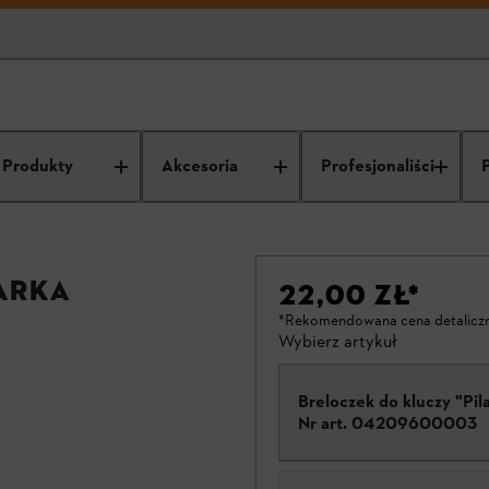
Produkty
Akcesoria
Profesjonaliści
arka
22,00 ZŁ
*
*Rekomendowana cena detalicz
Wybierz artykuł
Breloczek do kluczy "Pil
Nr art.
04209600003