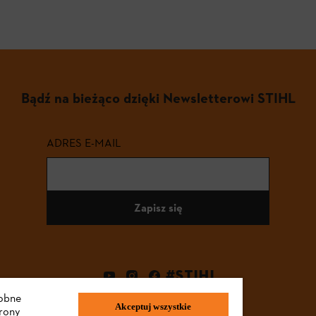
Bądź na bieżąco dzięki Newsletterowi STIHL
ADRES E-MAIL
Zapisz się
#STIHL
dobne
Akceptuj wszystkie
trony