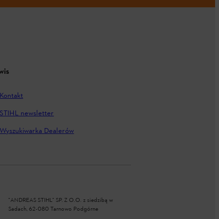
wis
Kontakt
STIHL newsletter
Wyszukiwarka Dealerów
"ANDREAS STIHL" SP. Z O.O. z siedzibą w
Sadach, 62-080 Tarnowo Podgórne