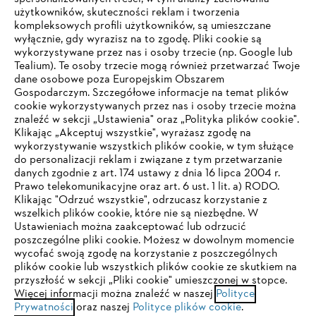
użytkowników, skuteczności reklam i tworzenia
kompleksowych profili użytkowników, są umieszczane
wyłącznie, gdy wyrazisz na to zgodę. Pliki cookie są
wykorzystywane przez nas i osoby trzecie (np. Google lub
Tealium). Te osoby trzecie mogą również przetwarzać Twoje
dane osobowe poza Europejskim Obszarem
Gospodarczym. Szczegółowe informacje na temat plików
Firma
cookie wykorzystywanych przez nas i osoby trzecie można
znaleźć w sekcji „Ustawienia" oraz „Polityka plików cookie".
Klikając „Akceptuj wszystkie", wyrażasz zgodę na
wykorzystywanie wszystkich plików cookie, w tym służące
STIHL FAQ
do personalizacji reklam i związane z tym przetwarzanie
danych zgodnie z art. 174 ustawy z dnia 16 lipca 2004 r.
Prawo telekomunikacyjne oraz art. 6 ust. 1 lit. a) RODO.
TWOJA PRZEGLĄDARKA NIE JEST
Klikając "Odrzuć wszystkie", odrzucasz korzystanie z
wszelkich plików cookie, które nie są niezbędne. W
OBSŁUGIWANA
Serwis
Ustawieniach można zaakceptować lub odrzucić
poszczególne pliki cookie. Możesz w dowolnym momencie
wycofać swoją zgodę na korzystanie z poszczególnych
Korzystasz z przeglądarki, której jeszcze nie obsługujemy. W
plików cookie lub wszystkich plików cookie ze skutkiem na
celu optymalnego korzystania z naszej strony zalecamy
przyszłość w sekcji „Pliki cookie" umieszczonej w stopce.
Więcej informacji można znaleźć w naszej
przejście do jednej z następujących przeglądarek:
Polityce
Polityka prywatności
Wskazówki prawne
Cookies
Prywatności
oraz naszej
Polityce plików cookie
.