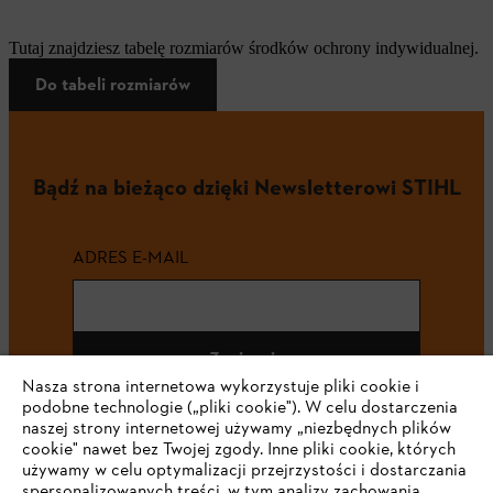
Tutaj znajdziesz tabelę rozmiarów środków ochrony indywidualnej.
Do tabeli rozmiarów
Bądź na bieżąco dzięki Newsletterowi STIHL
ADRES E-MAIL
Zapisz się
Nasza strona internetowa wykorzystuje pliki cookie i
podobne technologie („pliki cookie"). W celu dostarczenia
naszej strony internetowej używamy „niezbędnych plików
cookie" nawet bez Twojej zgody. Inne pliki cookie, których
#STIHL
używamy w celu optymalizacji przejrzystości i dostarczania
spersonalizowanych treści, w tym analizy zachowania