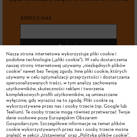
ADRES E-MAIL
Zapisz się
Nasza strona internetowa wykorzystuje pliki cookie i
podobne technologie („pliki cookie"). W celu dostarczenia
naszej strony internetowej używamy „niezbędnych plików
cookie" nawet bez Twojej zgody. Inne pliki cookie, których
#STIHL
używamy w celu optymalizacji przejrzystości i dostarczania
spersonalizowanych treści, w tym analizy zachowania
użytkowników, skuteczności reklam i tworzenia
kompleksowych profili użytkowników, są umieszczane
wyłącznie, gdy wyrazisz na to zgodę. Pliki cookie są
wykorzystywane przez nas i osoby trzecie (np. Google lub
Tealium). Te osoby trzecie mogą również przetwarzać Twoje
dane osobowe poza Europejskim Obszarem
Gospodarczym. Szczegółowe informacje na temat plików
Firma
cookie wykorzystywanych przez nas i osoby trzecie można
znaleźć w sekcji „Ustawienia" oraz „Polityka plików cookie".