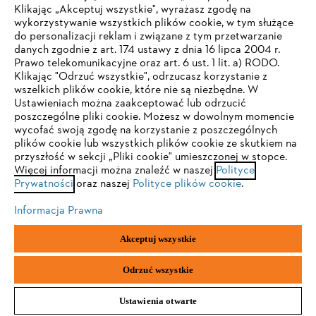
Klikając „Akceptuj wszystkie", wyrażasz zgodę na
wykorzystywanie wszystkich plików cookie, w tym służące
STIHL FAQ
do personalizacji reklam i związane z tym przetwarzanie
danych zgodnie z art. 174 ustawy z dnia 16 lipca 2004 r.
Prawo telekomunikacyjne oraz art. 6 ust. 1 lit. a) RODO.
TWOJA PRZEGLĄDARKA NIE JEST
Klikając "Odrzuć wszystkie", odrzucasz korzystanie z
wszelkich plików cookie, które nie są niezbędne. W
OBSŁUGIWANA
Serwis
Ustawieniach można zaakceptować lub odrzucić
poszczególne pliki cookie. Możesz w dowolnym momencie
wycofać swoją zgodę na korzystanie z poszczególnych
Korzystasz z przeglądarki, której jeszcze nie obsługujemy. W
plików cookie lub wszystkich plików cookie ze skutkiem na
celu optymalnego korzystania z naszej strony zalecamy
przyszłość w sekcji „Pliki cookie" umieszczonej w stopce.
Więcej informacji można znaleźć w naszej
przejście do jednej z następujących przeglądarek:
Polityce
Polityka prywatności
Wskazówki prawne
Cookies
Prywatności
oraz naszej
Polityce plików cookie
.
Informacje prawne
Informacja Prawna
Firefox
Chrome
Akceptuj wszystkie
"ANDREAS STIHL" SP. Z O.O. z siedzibą w Sadach, 62-080 Tarnowo
Safari
Edge
Podgórne
Odrzuć wszystkie
Ustawienia otwarte