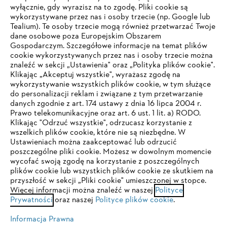
wyłącznie, gdy wyrazisz na to zgodę. Pliki cookie są
wykorzystywane przez nas i osoby trzecie (np. Google lub
Tealium). Te osoby trzecie mogą również przetwarzać Twoje
dane osobowe poza Europejskim Obszarem
Gospodarczym. Szczegółowe informacje na temat plików
Firma
cookie wykorzystywanych przez nas i osoby trzecie można
znaleźć w sekcji „Ustawienia" oraz „Polityka plików cookie".
Klikając „Akceptuj wszystkie", wyrażasz zgodę na
wykorzystywanie wszystkich plików cookie, w tym służące
STIHL FAQ
do personalizacji reklam i związane z tym przetwarzanie
danych zgodnie z art. 174 ustawy z dnia 16 lipca 2004 r.
Prawo telekomunikacyjne oraz art. 6 ust. 1 lit. a) RODO.
TWOJA PRZEGLĄDARKA NIE JEST
Klikając "Odrzuć wszystkie", odrzucasz korzystanie z
wszelkich plików cookie, które nie są niezbędne. W
OBSŁUGIWANA
Serwis
Ustawieniach można zaakceptować lub odrzucić
poszczególne pliki cookie. Możesz w dowolnym momencie
wycofać swoją zgodę na korzystanie z poszczególnych
Korzystasz z przeglądarki, której jeszcze nie obsługujemy. W
plików cookie lub wszystkich plików cookie ze skutkiem na
celu optymalnego korzystania z naszej strony zalecamy
przyszłość w sekcji „Pliki cookie" umieszczonej w stopce.
Więcej informacji można znaleźć w naszej
przejście do jednej z następujących przeglądarek:
Polityce
Polityka prywatności
Wskazówki prawne
Cookies
Prywatności
oraz naszej
Polityce plików cookie
.
Informacje prawne
Informacja Prawna