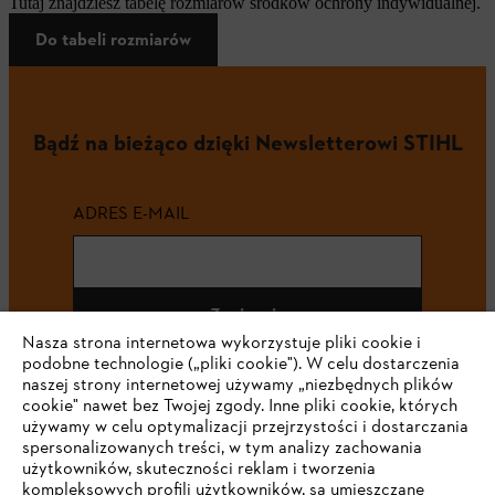
Tutaj znajdziesz tabelę rozmiarów środków ochrony indywidualnej.
Do tabeli rozmiarów
Bądź na bieżąco dzięki Newsletterowi STIHL
ADRES E-MAIL
Zapisz się
Nasza strona internetowa wykorzystuje pliki cookie i
podobne technologie („pliki cookie"). W celu dostarczenia
naszej strony internetowej używamy „niezbędnych plików
cookie" nawet bez Twojej zgody. Inne pliki cookie, których
#STIHL
używamy w celu optymalizacji przejrzystości i dostarczania
spersonalizowanych treści, w tym analizy zachowania
użytkowników, skuteczności reklam i tworzenia
kompleksowych profili użytkowników, są umieszczane