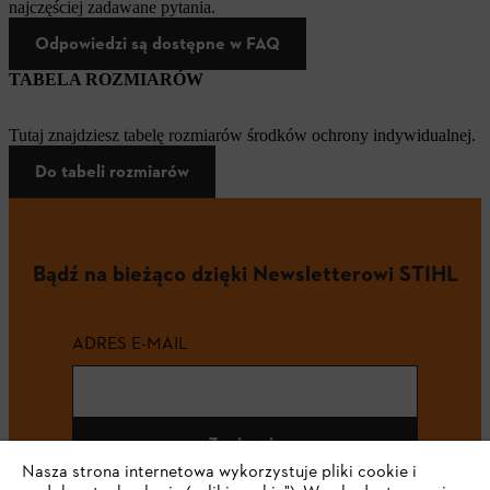
najczęściej zadawane pytania.
Odpowiedzi są dostępne w FAQ
TABELA ROZMIARÓW
Tutaj znajdziesz tabelę rozmiarów środków ochrony indywidualnej.
Do tabeli rozmiarów
Bądź na bieżąco dzięki Newsletterowi STIHL
ADRES E-MAIL
Zapisz się
Nasza strona internetowa wykorzystuje pliki cookie i