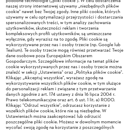
podobne technologie („pliki cookie"). W celu dostarczenia
naszej strony internetowej używamy „niezbędnych plików
cookie" nawet bez Twojej zgody. Inne pliki cookie, których
#STIHL
używamy w celu optymalizacji przejrzystości i dostarczania
spersonalizowanych treści, w tym analizy zachowania
użytkowników, skuteczności reklam i tworzenia
kompleksowych profili użytkowników, są umieszczane
wyłącznie, gdy wyrazisz na to zgodę. Pliki cookie są
wykorzystywane przez nas i osoby trzecie (np. Google lub
Tealium). Te osoby trzecie mogą również przetwarzać Twoje
dane osobowe poza Europejskim Obszarem
Gospodarczym. Szczegółowe informacje na temat plików
Firma
cookie wykorzystywanych przez nas i osoby trzecie można
znaleźć w sekcji „Ustawienia" oraz „Polityka plików cookie".
Klikając „Akceptuj wszystkie", wyrażasz zgodę na
wykorzystywanie wszystkich plików cookie, w tym służące
STIHL FAQ
do personalizacji reklam i związane z tym przetwarzanie
danych zgodnie z art. 174 ustawy z dnia 16 lipca 2004 r.
Prawo telekomunikacyjne oraz art. 6 ust. 1 lit. a) RODO.
TWOJA PRZEGLĄDARKA NIE JEST
Klikając "Odrzuć wszystkie", odrzucasz korzystanie z
wszelkich plików cookie, które nie są niezbędne. W
OBSŁUGIWANA
Serwis
Ustawieniach można zaakceptować lub odrzucić
poszczególne pliki cookie. Możesz w dowolnym momencie
wycofać swoją zgodę na korzystanie z poszczególnych