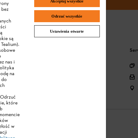
Akceptuj wszystkie
trony
 bez
Odrzuć wszystkie
wanych
ści
Ustawienia otwarte
są
okie są
Tealium).
STIHL FAQ
Ser
osobowe
e
z nas i
Pytania o asortyment
olityka
godę na
Urządzenia akumulatorowe i elektryczne
e do
ych
Instrukcje obsługi
 "Odrzuć
ie, które
ub
 momencie
ików
złość w
acji
e
Cookies
Informacje prawne