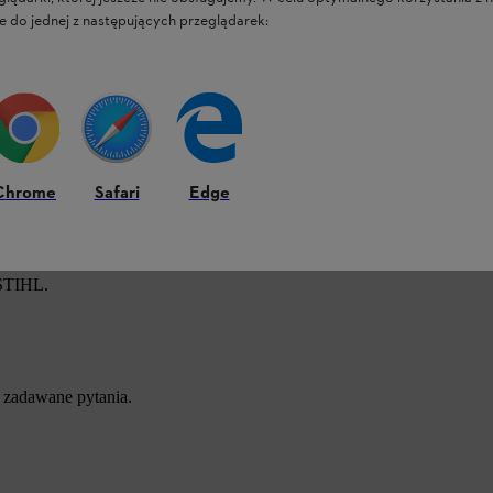
e do jednej z następujących przeglądarek:
Chrome
Safari
Edge
 STIHL.
 zadawane pytania.