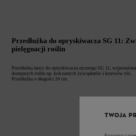
Przedłużka do opryskiwacza SG 11: Zwi
pielęgnacji roślin
Przedłużka lancy do opryskiwacza ręcznego SG 11, wyposażona 
dostępnych roślin np. kolczastych żywopłotów i krzewów róż.
Przedłużka o długości 20 cm.
TWOJA P
Korzystasz z prze