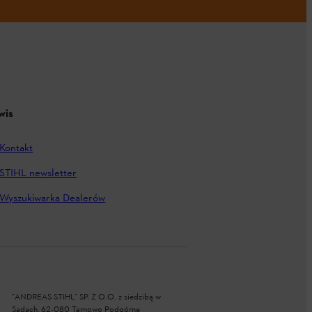
wis
Kontakt
STIHL newsletter
Wyszukiwarka Dealerów
"ANDREAS STIHL" SP. Z O.O. z siedzibą w
Sadach, 62-080 Tarnowo Podgórne