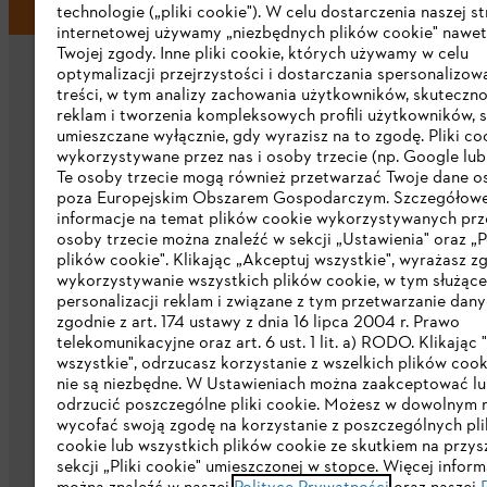
technologie („pliki cookie"). W celu dostarczenia naszej s
internetowej używamy „niezbędnych plików cookie" nawet
Twojej zgody. Inne pliki cookie, których używamy w celu
optymalizacji przejrzystości i dostarczania spersonalizo
treści, w tym analizy zachowania użytkowników, skuteczno
reklam i tworzenia kompleksowych profili użytkowników, 
umieszczane wyłącznie, gdy wyrazisz na to zgodę. Pliki co
wykorzystywane przez nas i osoby trzecie (np. Google lub 
Firma
Te osoby trzecie mogą również przetwarzać Twoje dane 
poza Europejskim Obszarem Gospodarczym. Szczegółow
informacje na temat plików cookie wykorzystywanych prze
O nas
osoby trzecie można znaleźć w sekcji „Ustawienia" oraz „P
plików cookie". Klikając „Akceptuj wszystkie", wyrażasz z
Pobierz katalog
wykorzystywanie wszystkich plików cookie, w tym służąc
personalizacji reklam i związane z tym przetwarzanie dan
STIHL Integrity Line
zgodnie z art. 174 ustawy z dnia 16 lipca 2004 r. Prawo
telekomunikacyjne oraz art. 6 ust. 1 lit. a) RODO. Klikając
wszystkie", odrzucasz korzystanie z wszelkich plików cook
nie są niezbędne. W Ustawieniach można zaakceptować l
odrzucić poszczególne pliki cookie. Możesz w dowolnym
wycofać swoją zgodę na korzystanie z poszczególnych pl
cookie lub wszystkich plików cookie ze skutkiem na przys
sekcji „Pliki cookie" umieszczonej w stopce. Więcej inform
Polityka prywatności
Wskazówki prawn