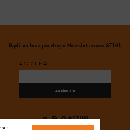
Bądź na bieżąco dzięki Newsletterowi STIHL
ADRES E-MAIL
Zapisz się
#STIHL
dobne