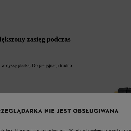
ększony zasięg podczas
w dyszę płaską. Do pielęgnacji trudno
RZEGLĄDARKA NIE JEST OBSŁUGIWANA
glądarki, której jeszcze nie obsługujemy. W celu optymalnego korzystania z n