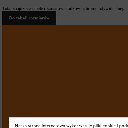
Tutaj znajdziesz tabelę rozmiarów środków ochrony indywidualnej.
Do tabeli rozmiarów
Nasza strona internetowa wykorzystuje pliki cookie i po