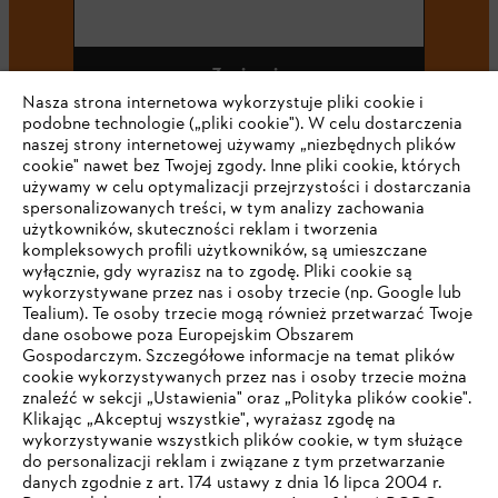
Zapisz się
Nasza strona internetowa wykorzystuje pliki cookie i
podobne technologie („pliki cookie"). W celu dostarczenia
naszej strony internetowej używamy „niezbędnych plików
cookie" nawet bez Twojej zgody. Inne pliki cookie, których
#STIHL
używamy w celu optymalizacji przejrzystości i dostarczania
spersonalizowanych treści, w tym analizy zachowania
użytkowników, skuteczności reklam i tworzenia
kompleksowych profili użytkowników, są umieszczane
wyłącznie, gdy wyrazisz na to zgodę. Pliki cookie są
wykorzystywane przez nas i osoby trzecie (np. Google lub
Tealium). Te osoby trzecie mogą również przetwarzać Twoje
dane osobowe poza Europejskim Obszarem
Gospodarczym. Szczegółowe informacje na temat plików
Firma
cookie wykorzystywanych przez nas i osoby trzecie można
znaleźć w sekcji „Ustawienia" oraz „Polityka plików cookie".
Klikając „Akceptuj wszystkie", wyrażasz zgodę na
wykorzystywanie wszystkich plików cookie, w tym służące
STIHL FAQ
do personalizacji reklam i związane z tym przetwarzanie
danych zgodnie z art. 174 ustawy z dnia 16 lipca 2004 r.