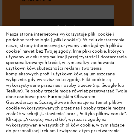
Zapisz się
Nasza strona internetowa wykorzystuje pliki cookie i
podobne technologie („pliki cookie"). W celu dostarczenia
naszej strony internetowej używamy „niezbędnych plików
cookie" nawet bez Twojej zgody. Inne pliki cookie, których
#STIHL
używamy w celu optymalizacji przejrzystości i dostarczania
spersonalizowanych treści, w tym analizy zachowania
użytkowników, skuteczności reklam i tworzenia
kompleksowych profili użytkowników, są umieszczane
wyłącznie, gdy wyrazisz na to zgodę. Pliki cookie są
wykorzystywane przez nas i osoby trzecie (np. Google lub
Tealium). Te osoby trzecie mogą również przetwarzać Twoje
dane osobowe poza Europejskim Obszarem
Gospodarczym. Szczegółowe informacje na temat plików
Firma
cookie wykorzystywanych przez nas i osoby trzecie można
znaleźć w sekcji „Ustawienia" oraz „Polityka plików cookie".
Klikając „Akceptuj wszystkie", wyrażasz zgodę na
wykorzystywanie wszystkich plików cookie, w tym służące
STIHL FAQ
do personalizacji reklam i związane z tym przetwarzanie