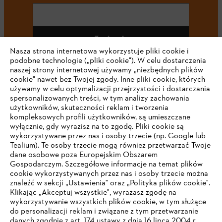
Zapisz się
Nasza strona internetowa wykorzystuje pliki cookie i
podobne technologie („pliki cookie"). W celu dostarczenia
naszej strony internetowej używamy „niezbędnych plików
cookie" nawet bez Twojej zgody. Inne pliki cookie, których
#STIHL
używamy w celu optymalizacji przejrzystości i dostarczania
spersonalizowanych treści, w tym analizy zachowania
użytkowników, skuteczności reklam i tworzenia
kompleksowych profili użytkowników, są umieszczane
wyłącznie, gdy wyrazisz na to zgodę. Pliki cookie są
wykorzystywane przez nas i osoby trzecie (np. Google lub
Tealium). Te osoby trzecie mogą również przetwarzać Twoje
dane osobowe poza Europejskim Obszarem
Gospodarczym. Szczegółowe informacje na temat plików
Firma
cookie wykorzystywanych przez nas i osoby trzecie można
znaleźć w sekcji „Ustawienia" oraz „Polityka plików cookie".
Klikając „Akceptuj wszystkie", wyrażasz zgodę na
wykorzystywanie wszystkich plików cookie, w tym służące
STIHL FAQ
do personalizacji reklam i związane z tym przetwarzanie
danych zgodnie z art. 174 ustawy z dnia 16 lipca 2004 r.