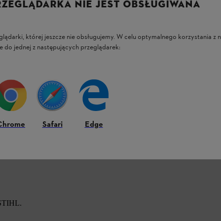
RZEGLĄDARKA NIE JEST OBSŁUGIWANA
glądarki, której jeszcze nie obsługujemy. W celu optymalnego korzystania z n
e do jednej z następujących przeglądarek:
 uwagę na specyficzny kształt filtra
żem i informacjami o zestawach serwisowych.
Chrome
Safari
Edge
 STIHL.