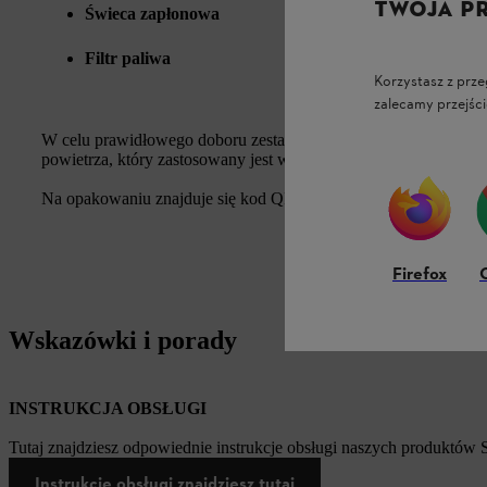
TWOJA P
Świeca zapłonowa
Filtr paliwa
Korzystasz z prze
zalecamy przejści
W celu prawidłowego doboru zestawu serwisowego należy zwrócić
powietrza, który zastosowany jest w pilarce.
Na opakowaniu znajduje się kod QR & link do stron z instrukta
Firefox
Wskazówki i porady
INSTRUKCJA OBSŁUGI
Tutaj znajdziesz odpowiednie instrukcje obsługi naszych produktów
Instrukcję obsługi znajdziesz tutaj