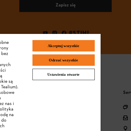
Zapisz się
#STIHL
dobne
Akceptuj wszystkie
trony
 bez
Odrzuć wszystkie
wanych
ści
Ustawienia otwarte
są
okie są
Tealium).
STIHL FAQ
Ser
osobowe
e
z nas i
Pytania o asortyment
olityka
godę na
Urządzenia akumulatorowe i elektryczne
e do
ych
Instrukcje obsługi