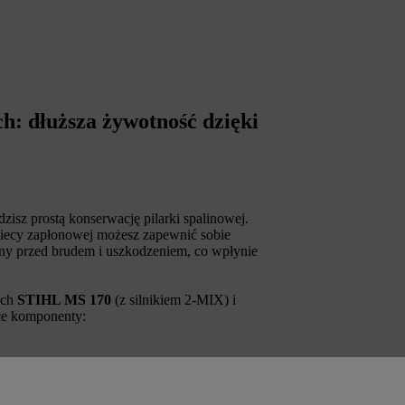
h: dłuższa żywotność dzięki
isz prostą konserwację pilarki spalinowej.
 świecy zapłonowej możesz zapewnić sobie
rony przed brudem i uszkodzeniem, co wpłynie
ych
STIHL MS 170
(z silnikiem 2-MIX) i
ce komponenty: