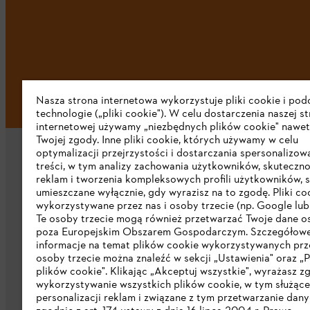
Nasza strona internetowa wykorzystuje pliki cookie i po
technologie („pliki cookie"). W celu dostarczenia naszej s
internetowej używamy „niezbędnych plików cookie" nawet
Twojej zgody. Inne pliki cookie, których używamy w celu
optymalizacji przejrzystości i dostarczania spersonalizo
treści, w tym analizy zachowania użytkowników, skuteczno
reklam i tworzenia kompleksowych profili użytkowników, 
umieszczane wyłącznie, gdy wyrazisz na to zgodę. Pliki co
wykorzystywane przez nas i osoby trzecie (np. Google lub 
Firma
Te osoby trzecie mogą również przetwarzać Twoje dane 
poza Europejskim Obszarem Gospodarczym. Szczegółow
informacje na temat plików cookie wykorzystywanych prze
O nas
osoby trzecie można znaleźć w sekcji „Ustawienia" oraz „P
plików cookie". Klikając „Akceptuj wszystkie", wyrażasz z
Pobierz katalog
wykorzystywanie wszystkich plików cookie, w tym służąc
personalizacji reklam i związane z tym przetwarzanie dan
STIHL Integrity Line