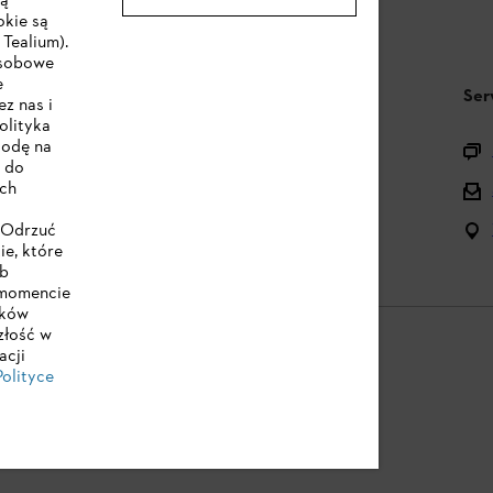
są
okie są
Tealium).
osobowe
e
STIHL FAQ
Ser
z nas i
olityka
godę na
Pytania o asortyment
e do
ych
Urządzenia akumulatorowe i elektryczne
Instrukcje obsługi
 "Odrzuć
ie, które
ub
 momencie
ików
złość w
acji
Polityce
e
Cookies
Informacje prawne