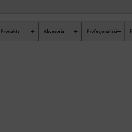
TIHL
Dane Dealera
Produkty
Akcesoria
Profesjonaliści