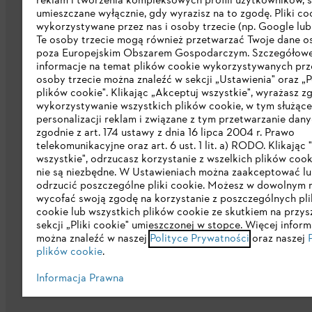
reklam i tworzenia kompleksowych profili użytkowników, 
umieszczane wyłącznie, gdy wyrazisz na to zgodę. Pliki co
wykorzystywane przez nas i osoby trzecie (np. Google lub 
Te osoby trzecie mogą również przetwarzać Twoje dane 
poza Europejskim Obszarem Gospodarczym. Szczegółow
Firma
informacje na temat plików cookie wykorzystywanych prze
osoby trzecie można znaleźć w sekcji „Ustawienia" oraz „P
plików cookie". Klikając „Akceptuj wszystkie", wyrażasz z
O nas
wykorzystywanie wszystkich plików cookie, w tym służąc
personalizacji reklam i związane z tym przetwarzanie dan
Pobierz katalog
zgodnie z art. 174 ustawy z dnia 16 lipca 2004 r. Prawo
STIHL Integrity Line
telekomunikacyjne oraz art. 6 ust. 1 lit. a) RODO. Klikając
wszystkie", odrzucasz korzystanie z wszelkich plików cook
nie są niezbędne. W Ustawieniach można zaakceptować l
odrzucić poszczególne pliki cookie. Możesz w dowolnym
wycofać swoją zgodę na korzystanie z poszczególnych pl
cookie lub wszystkich plików cookie ze skutkiem na przys
sekcji „Pliki cookie" umieszczonej w stopce. Więcej inform
można znaleźć w naszej
Polityce Prywatności
oraz naszej
plików cookie
.
Polityka prywatności
Wskazówki prawn
Informacja Prawna