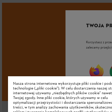
TWOJA P
Korzystasz z prze
zalecamy przejści
Nasza strona internetowa wykorzystuje pliki cookie i po
Firefox
technologie („pliki cookie"). W celu dostarczenia naszej s
internetowej używamy „niezbędnych plików cookie" nawet
Twojej zgody. Inne pliki cookie, których używamy w celu
optymalizacji przejrzystości i dostarczania spersonalizo
treści, w tym analizy zachowania użytkowników, skuteczno