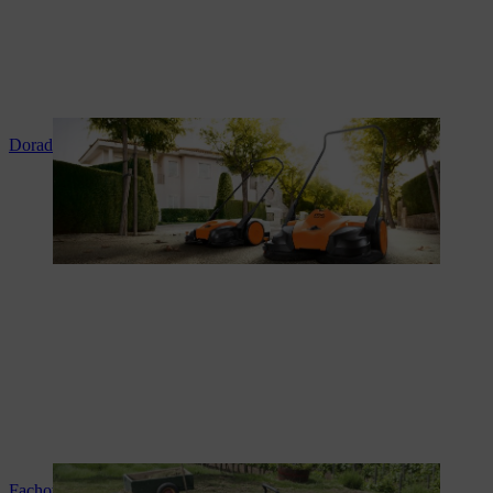
Doradztwo i instruktaż produktowy
Fachowy serwis i naprawy