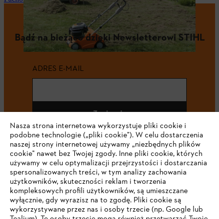
Bądź na bieżąco dzięki Newsletterowi STIHL
ADRES E-MAIL
Zapisz się
Nasza strona internetowa wykorzystuje pliki cookie i
podobne technologie („pliki cookie"). W celu dostarczenia
naszej strony internetowej używamy „niezbędnych plików
cookie" nawet bez Twojej zgody. Inne pliki cookie, których
#STIHL
używamy w celu optymalizacji przejrzystości i dostarczania
spersonalizowanych treści, w tym analizy zachowania
użytkowników, skuteczności reklam i tworzenia
kompleksowych profili użytkowników, są umieszczane
wyłącznie, gdy wyrazisz na to zgodę. Pliki cookie są
wykorzystywane przez nas i osoby trzecie (np. Google lub