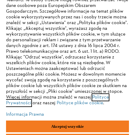
Tealium). Te osoby trzecie mogą również przetwarzać Twoje
dane osobowe poza Europejskim Obszarem
Gospodarczym. Szczegółowe informacje na temat plików
Firma
cookie wykorzystywanych przez nas i osoby trzecie można
znaleźć w sekcji „Ustawienia" oraz „Polityka plików cookie".
Klikając „Akceptuj wszystkie", wyrażasz zgodę na
wykorzystywanie wszystkich plików cookie, w tym służące
STIHL FAQ
do personalizacji reklam i związane z tym przetwarzanie
danych zgodnie z art. 174 ustawy z dnia 16 lipca 2004 r.
Prawo telekomunikacyjne oraz art. 6 ust. 1 lit. a) RODO.
TWOJA PRZEGLĄDARKA NIE JEST
Klikając "Odrzuć wszystkie", odrzucasz korzystanie z
wszelkich plików cookie, które nie są niezbędne. W
OBSŁUGIWANA
Serwis
Ustawieniach można zaakceptować lub odrzucić
poszczególne pliki cookie. Możesz w dowolnym momencie
wycofać swoją zgodę na korzystanie z poszczególnych
Korzystasz z przeglądarki, której jeszcze nie obsługujemy. W
plików cookie lub wszystkich plików cookie ze skutkiem na
celu optymalnego korzystania z naszej strony zalecamy
przyszłość w sekcji „Pliki cookie" umieszczonej w stopce.
Więcej informacji można znaleźć w naszej
przejście do jednej z następujących przeglądarek:
Polityce
Polityka prywatności
Wskazówki prawne
Cookies
Prywatności
oraz naszej
Polityce plików cookie
.
Informacje prawne
Informacja Prawna
Firefox
Chrome
Akceptuj wszystkie
"ANDREAS STIHL" SP. Z O.O. z siedzibą w Sadach, 62-080 Tarnowo