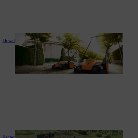
Doradztwo i instruktaż produktowy
Fachowy serwis i naprawy