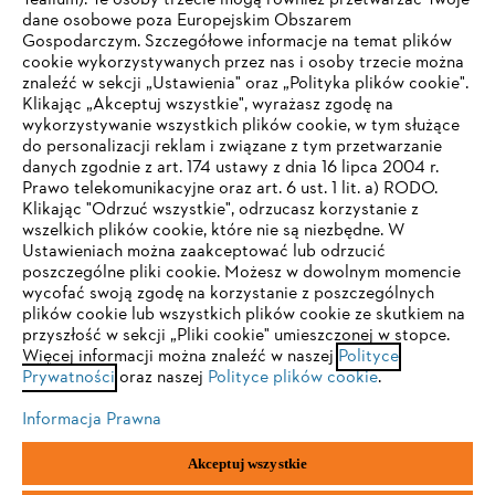
Tealium). Te osoby trzecie mogą również przetwarzać Twoje
dane osobowe poza Europejskim Obszarem
Gospodarczym. Szczegółowe informacje na temat plików
Firma
cookie wykorzystywanych przez nas i osoby trzecie można
znaleźć w sekcji „Ustawienia" oraz „Polityka plików cookie".
Klikając „Akceptuj wszystkie", wyrażasz zgodę na
wykorzystywanie wszystkich plików cookie, w tym służące
STIHL FAQ
do personalizacji reklam i związane z tym przetwarzanie
danych zgodnie z art. 174 ustawy z dnia 16 lipca 2004 r.
Prawo telekomunikacyjne oraz art. 6 ust. 1 lit. a) RODO.
TWOJA PRZEGLĄDARKA NIE JEST
Klikając "Odrzuć wszystkie", odrzucasz korzystanie z
wszelkich plików cookie, które nie są niezbędne. W
OBSŁUGIWANA
Serwis
Ustawieniach można zaakceptować lub odrzucić
poszczególne pliki cookie. Możesz w dowolnym momencie
wycofać swoją zgodę na korzystanie z poszczególnych
Korzystasz z przeglądarki, której jeszcze nie obsługujemy. W
plików cookie lub wszystkich plików cookie ze skutkiem na
celu optymalnego korzystania z naszej strony zalecamy
przyszłość w sekcji „Pliki cookie" umieszczonej w stopce.
Więcej informacji można znaleźć w naszej
przejście do jednej z następujących przeglądarek:
Polityce
Polityka prywatności
Wskazówki prawne
Cookies
Prywatności
oraz naszej
Polityce plików cookie
.
Informacje prawne
Informacja Prawna
Firefox
Chrome
Akceptuj wszystkie
"ANDREAS STIHL" SP. Z O.O. z siedzibą w Sadach, 62-080 Tarnowo