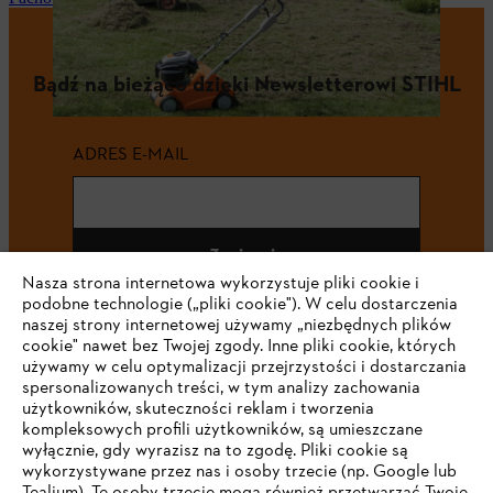
Bądź na bieżąco dzięki Newsletterowi STIHL
ADRES E-MAIL
Zapisz się
Nasza strona internetowa wykorzystuje pliki cookie i
podobne technologie („pliki cookie"). W celu dostarczenia
naszej strony internetowej używamy „niezbędnych plików
cookie" nawet bez Twojej zgody. Inne pliki cookie, których
#STIHL
używamy w celu optymalizacji przejrzystości i dostarczania
spersonalizowanych treści, w tym analizy zachowania
użytkowników, skuteczności reklam i tworzenia
kompleksowych profili użytkowników, są umieszczane
wyłącznie, gdy wyrazisz na to zgodę. Pliki cookie są
wykorzystywane przez nas i osoby trzecie (np. Google lub