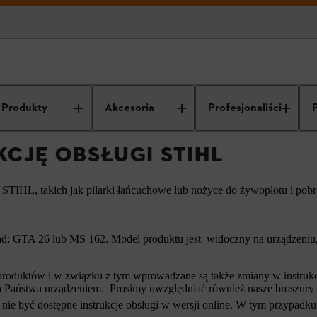
trukcję obsługi STIHL
Produkty
Akcesoria
Profesjonaliści
KCJĘ OBSŁUGI STIHL
ń STIHL, takich jak pilarki łańcuchowe lub nożyce do żywopłotu i pob
d: GTA 26 lub MS 162. Model produktu jest widoczny na urządzeniu, 
roduktów i w związku z tym wprowadzane są także zmiany w instrukcja
i a Państwa urządzeniem. Prosimy uwzględniać również nasze broszury
nie być dostępne instrukcje obsługi w wersji online. W tym przypadku