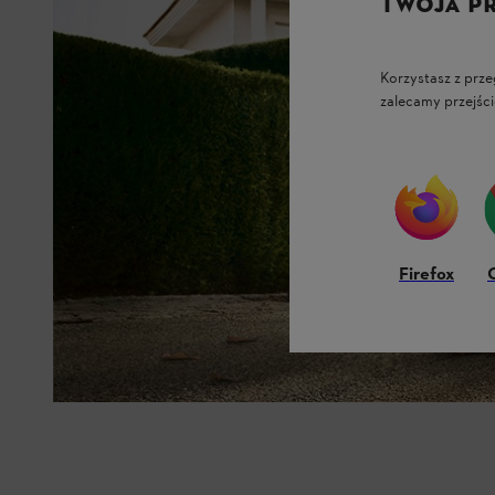
TWOJA P
Korzystasz z prze
zalecamy przejści
Firefox