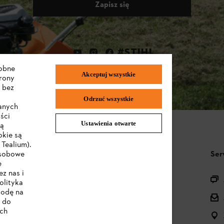
Zapisz się
#STIHL
dobne
Akceptuj wszystkie
trony
 bez
Odrzuć wszystkie
wanych
ści
Ustawienia otwarte
są
okie są
Tealium).
STIHL FAQ
Ser
osobowe
e
z nas i
Pytania o asortyment
olityka
godę na
Urządzenia akumulatorowe i elektryczne
e do
ych
Instrukcje obsługi