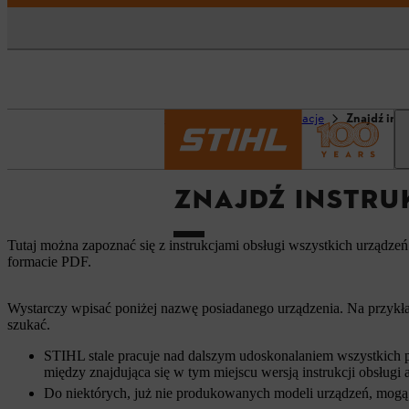
Strona główna
Informacje
Znajdź ins
ZNAJDŹ INSTRU
Tutaj można zapoznać się z instrukcjami obsługi wszystkich urządze
formacie PDF.
Wystarczy wpisać poniżej nazwę posiadanego urządzenia. Na przykła
szukać.
STIHL stale pracuje nad dalszym udoskonalaniem wszystkich p
między znajdująca się w tym miejscu wersją instrukcji obsług
Do niektórych, już nie produkowanych modeli urządzeń, mogą 