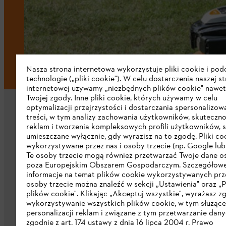
Nasza strona internetowa wykorzystuje pliki cookie i po
technologie („pliki cookie"). W celu dostarczenia naszej s
internetowej używamy „niezbędnych plików cookie" nawet
Twojej zgody. Inne pliki cookie, których używamy w celu
optymalizacji przejrzystości i dostarczania spersonalizo
treści, w tym analizy zachowania użytkowników, skuteczno
reklam i tworzenia kompleksowych profili użytkowników, 
umieszczane wyłącznie, gdy wyrazisz na to zgodę. Pliki co
wykorzystywane przez nas i osoby trzecie (np. Google lub 
Firma
Te osoby trzecie mogą również przetwarzać Twoje dane 
poza Europejskim Obszarem Gospodarczym. Szczegółow
informacje na temat plików cookie wykorzystywanych prze
O nas
osoby trzecie można znaleźć w sekcji „Ustawienia" oraz „P
plików cookie". Klikając „Akceptuj wszystkie", wyrażasz z
Pobierz katalog
wykorzystywanie wszystkich plików cookie, w tym służąc
personalizacji reklam i związane z tym przetwarzanie dan
STIHL Integrity Line
zgodnie z art. 174 ustawy z dnia 16 lipca 2004 r. Prawo