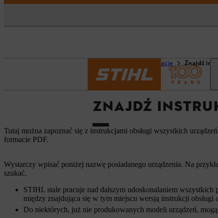
Strona główna
Informacje
Znajdź ins
ZNAJDŹ INSTRU
Tutaj można zapoznać się z instrukcjami obsługi wszystkich urządze
formacie PDF.
Wystarczy wpisać poniżej nazwę posiadanego urządzenia. Na przykła
szukać.
STIHL stale pracuje nad dalszym udoskonalaniem wszystkich p
między znajdująca się w tym miejscu wersją instrukcji obsług
Do niektórych, już nie produkowanych modeli urządzeń, mogą 