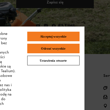
Zapisz się
#STIHL
dobne
Akceptuj wszystkie
trony
 bez
Odrzuć wszystkie
wanych
ści
Ustawienia otwarte
są
okie są
Tealium).
STIHL FAQ
Ser
osobowe
e
z nas i
Pytania o asortyment
olityka
godę na
Urządzenia akumulatorowe i elektryczne
e do
ych
Instrukcje obsługi