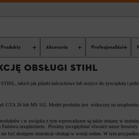
trukcję obsługi STIHL
Produkty
Akcesoria
Profesjonaliści
KCJĘ OBSŁUGI STIHL
ń STIHL, takich jak pilarki łańcuchowe lub nożyce do żywopłotu i pob
d: GTA 26 lub MS 162. Model produktu jest widoczny na urządzeniu, 
roduktów i w związku z tym wprowadzane są także zmiany w instrukcja
i a Państwa urządzeniem. Prosimy uwzględniać również nasze broszury
nie być dostępne instrukcje obsługi w wersji online. W tym przypadku