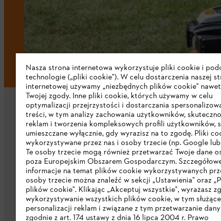
Nasza strona internetowa wykorzystuje pliki cookie i po
technologie („pliki cookie"). W celu dostarczenia naszej s
internetowej używamy „niezbędnych plików cookie" nawet
Twojej zgody. Inne pliki cookie, których używamy w celu
optymalizacji przejrzystości i dostarczania spersonalizo
treści, w tym analizy zachowania użytkowników, skuteczno
reklam i tworzenia kompleksowych profili użytkowników, 
umieszczane wyłącznie, gdy wyrazisz na to zgodę. Pliki co
wykorzystywane przez nas i osoby trzecie (np. Google lub 
Firma
Te osoby trzecie mogą również przetwarzać Twoje dane 
poza Europejskim Obszarem Gospodarczym. Szczegółow
informacje na temat plików cookie wykorzystywanych prze
O nas
osoby trzecie można znaleźć w sekcji „Ustawienia" oraz „P
plików cookie". Klikając „Akceptuj wszystkie", wyrażasz z
Pobierz katalog
wykorzystywanie wszystkich plików cookie, w tym służąc
personalizacji reklam i związane z tym przetwarzanie dan
STIHL Integrity Line
zgodnie z art. 174 ustawy z dnia 16 lipca 2004 r. Prawo