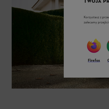
TWOJA P
Korzystasz z prze
zalecamy przejści
Firefox