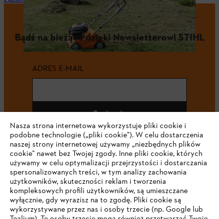
Bądź na bieżąco dzięki Newsletterowi STIHL
ADRES E-MAIL
Zapisz się
Nasza strona internetowa wykorzystuje pliki cookie i
podobne technologie („pliki cookie"). W celu dostarczenia
naszej strony internetowej używamy „niezbędnych plików
cookie" nawet bez Twojej zgody. Inne pliki cookie, których
#STIHL
używamy w celu optymalizacji przejrzystości i dostarczania
spersonalizowanych treści, w tym analizy zachowania
użytkowników, skuteczności reklam i tworzenia
kompleksowych profili użytkowników, są umieszczane
wyłącznie, gdy wyrazisz na to zgodę. Pliki cookie są
wykorzystywane przez nas i osoby trzecie (np. Google lub