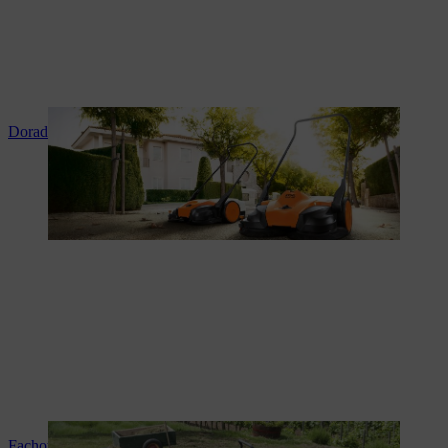
Doradztwo i instruktaż produktowy
Fachowy serwis i naprawy