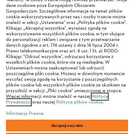
Tealium). Te osoby trzecie mogą również przetwarzać Twoje
dane osobowe poza Europejskim Obszarem
Gospodarczym. Szczegółowe informacje na temat plików
Firma
cookie wykorzystywanych przez nas i osoby trzecie można
znaleźć w sekcji „Ustawienia" oraz „Polityka plików cookie".
Klikając „Akceptuj wszystkie", wyrażasz zgodę na
wykorzystywanie wszystkich plików cookie, w tym służące
STIHL FAQ
do personalizacji reklam i związane z tym przetwarzanie
danych zgodnie z art. 174 ustawy z dnia 16 lipca 2004 r.
Prawo telekomunikacyjne oraz art. 6 ust. 1 lit. a) RODO.
TWOJA PRZEGLĄDARKA NIE JEST
Klikając "Odrzuć wszystkie", odrzucasz korzystanie z
wszelkich plików cookie, które nie są niezbędne. W
OBSŁUGIWANA
Serwis
Ustawieniach można zaakceptować lub odrzucić
poszczególne pliki cookie. Możesz w dowolnym momencie
wycofać swoją zgodę na korzystanie z poszczególnych
Korzystasz z przeglądarki, której jeszcze nie obsługujemy. W
plików cookie lub wszystkich plików cookie ze skutkiem na
celu optymalnego korzystania z naszej strony zalecamy
przyszłość w sekcji „Pliki cookie" umieszczonej w stopce.
Więcej informacji można znaleźć w naszej
przejście do jednej z następujących przeglądarek:
Polityce
Polityka prywatności
Wskazówki prawne
Cookies
Prywatności
oraz naszej
Polityce plików cookie
.
Informacje prawne
Informacja Prawna
Firefox
Chrome
Akceptuj wszystkie
"ANDREAS STIHL" SP. Z O.O. z siedzibą w Sadach, 62-080 Tarnowo