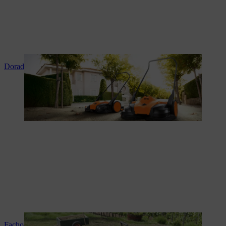
Doradztwo i instruktaż produktowy
Fachowy serwis i naprawy