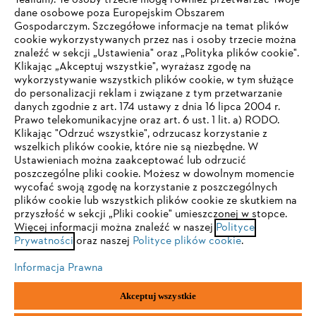
Tealium). Te osoby trzecie mogą również przetwarzać Twoje
dane osobowe poza Europejskim Obszarem
Gospodarczym. Szczegółowe informacje na temat plików
Firma
cookie wykorzystywanych przez nas i osoby trzecie można
znaleźć w sekcji „Ustawienia" oraz „Polityka plików cookie".
Klikając „Akceptuj wszystkie", wyrażasz zgodę na
wykorzystywanie wszystkich plików cookie, w tym służące
STIHL FAQ
do personalizacji reklam i związane z tym przetwarzanie
danych zgodnie z art. 174 ustawy z dnia 16 lipca 2004 r.
Prawo telekomunikacyjne oraz art. 6 ust. 1 lit. a) RODO.
TWOJA PRZEGLĄDARKA NIE JEST
Klikając "Odrzuć wszystkie", odrzucasz korzystanie z
wszelkich plików cookie, które nie są niezbędne. W
OBSŁUGIWANA
Serwis
Ustawieniach można zaakceptować lub odrzucić
poszczególne pliki cookie. Możesz w dowolnym momencie
wycofać swoją zgodę na korzystanie z poszczególnych
Korzystasz z przeglądarki, której jeszcze nie obsługujemy. W
plików cookie lub wszystkich plików cookie ze skutkiem na
celu optymalnego korzystania z naszej strony zalecamy
przyszłość w sekcji „Pliki cookie" umieszczonej w stopce.
Więcej informacji można znaleźć w naszej
przejście do jednej z następujących przeglądarek:
Polityce
Polityka prywatności
Wskazówki prawne
Cookies
Prywatności
oraz naszej
Polityce plików cookie
.
Informacje prawne
Informacja Prawna
Firefox
Chrome
Akceptuj wszystkie
"ANDREAS STIHL" SP. Z O.O. z siedzibą w Sadach, 62-080 Tarnowo