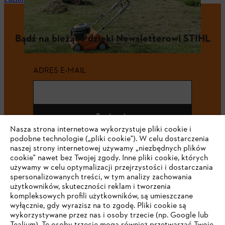
Bądź na bieżąco dzięki Newsletterowi STIHL
ADRES E-MAIL
Zapisz się
Nasza strona internetowa wykorzystuje pliki cookie i
podobne technologie („pliki cookie"). W celu dostarczenia
naszej strony internetowej używamy „niezbędnych plików
cookie" nawet bez Twojej zgody. Inne pliki cookie, których
#STIHL
używamy w celu optymalizacji przejrzystości i dostarczania
spersonalizowanych treści, w tym analizy zachowania
użytkowników, skuteczności reklam i tworzenia
kompleksowych profili użytkowników, są umieszczane
wyłącznie, gdy wyrazisz na to zgodę. Pliki cookie są
wykorzystywane przez nas i osoby trzecie (np. Google lub