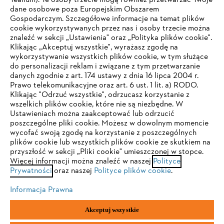
Tealium). Te osoby trzecie mogą również przetwarzać Twoje
dane osobowe poza Europejskim Obszarem
Gospodarczym. Szczegółowe informacje na temat plików
Firma
cookie wykorzystywanych przez nas i osoby trzecie można
znaleźć w sekcji „Ustawienia" oraz „Polityka plików cookie".
Klikając „Akceptuj wszystkie", wyrażasz zgodę na
wykorzystywanie wszystkich plików cookie, w tym służące
STIHL FAQ
do personalizacji reklam i związane z tym przetwarzanie
danych zgodnie z art. 174 ustawy z dnia 16 lipca 2004 r.
Prawo telekomunikacyjne oraz art. 6 ust. 1 lit. a) RODO.
TWOJA PRZEGLĄDARKA NIE JEST
Klikając "Odrzuć wszystkie", odrzucasz korzystanie z
wszelkich plików cookie, które nie są niezbędne. W
OBSŁUGIWANA
Serwis
Ustawieniach można zaakceptować lub odrzucić
poszczególne pliki cookie. Możesz w dowolnym momencie
wycofać swoją zgodę na korzystanie z poszczególnych
Korzystasz z przeglądarki, której jeszcze nie obsługujemy. W
plików cookie lub wszystkich plików cookie ze skutkiem na
celu optymalnego korzystania z naszej strony zalecamy
przyszłość w sekcji „Pliki cookie" umieszczonej w stopce.
Więcej informacji można znaleźć w naszej
przejście do jednej z następujących przeglądarek:
Polityce
Polityka prywatności
Wskazówki prawne
Cookies
Prywatności
oraz naszej
Polityce plików cookie
.
Informacje prawne
Informacja Prawna
Firefox
Chrome
Akceptuj wszystkie
"ANDREAS STIHL" SP. Z O.O. z siedzibą w Sadach, 62-080 Tarnowo