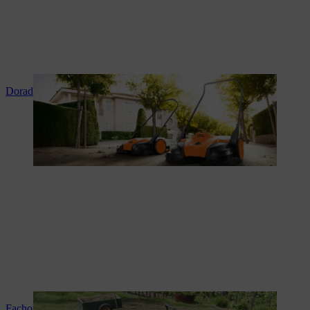
Doradztwo i instruktaż produktowy
Fachowy serwis i naprawy