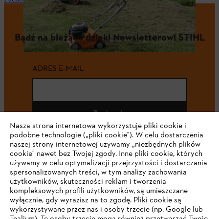
Bądź na bieżąco dzięki Newsletterowi STIHL
ADRES E-MAIL
Zapisz się
Nasza strona internetowa wykorzystuje pliki cookie i
podobne technologie („pliki cookie"). W celu dostarczenia
naszej strony internetowej używamy „niezbędnych plików
cookie" nawet bez Twojej zgody. Inne pliki cookie, których
#STIHL
używamy w celu optymalizacji przejrzystości i dostarczania
spersonalizowanych treści, w tym analizy zachowania
użytkowników, skuteczności reklam i tworzenia
kompleksowych profili użytkowników, są umieszczane
wyłącznie, gdy wyrazisz na to zgodę. Pliki cookie są
wykorzystywane przez nas i osoby trzecie (np. Google lub