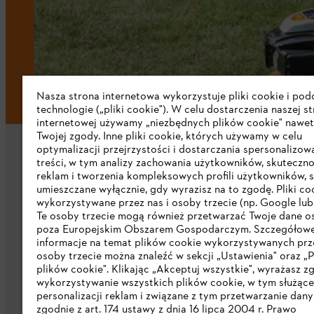
Nasza strona internetowa wykorzystuje pliki cookie i po
technologie („pliki cookie"). W celu dostarczenia naszej s
internetowej używamy „niezbędnych plików cookie" nawet
Twojej zgody. Inne pliki cookie, których używamy w celu
optymalizacji przejrzystości i dostarczania spersonalizo
treści, w tym analizy zachowania użytkowników, skuteczno
reklam i tworzenia kompleksowych profili użytkowników, 
umieszczane wyłącznie, gdy wyrazisz na to zgodę. Pliki co
wykorzystywane przez nas i osoby trzecie (np. Google lub 
Firma
Te osoby trzecie mogą również przetwarzać Twoje dane 
poza Europejskim Obszarem Gospodarczym. Szczegółow
informacje na temat plików cookie wykorzystywanych prze
O nas
osoby trzecie można znaleźć w sekcji „Ustawienia" oraz „P
plików cookie". Klikając „Akceptuj wszystkie", wyrażasz z
Pobierz katalog
wykorzystywanie wszystkich plików cookie, w tym służąc
personalizacji reklam i związane z tym przetwarzanie dan
STIHL Integrity Line
zgodnie z art. 174 ustawy z dnia 16 lipca 2004 r. Prawo