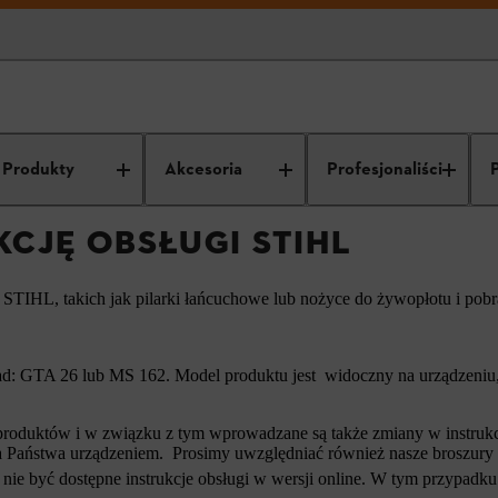
trukcję obsługi STIHL
Produkty
Akcesoria
Profesjonaliści
KCJĘ OBSŁUGI STIHL
ń STIHL, takich jak pilarki łańcuchowe lub nożyce do żywopłotu i pob
d: GTA 26 lub MS 162. Model produktu jest widoczny na urządzeniu, 
roduktów i w związku z tym wprowadzane są także zmiany w instrukcja
i a Państwa urządzeniem. Prosimy uwzględniać również nasze broszury
nie być dostępne instrukcje obsługi w wersji online. W tym przypadku