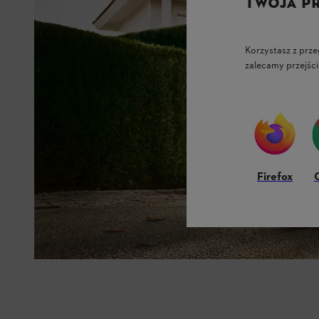
TWOJA P
Korzystasz z prze
zalecamy przejści
Firefox