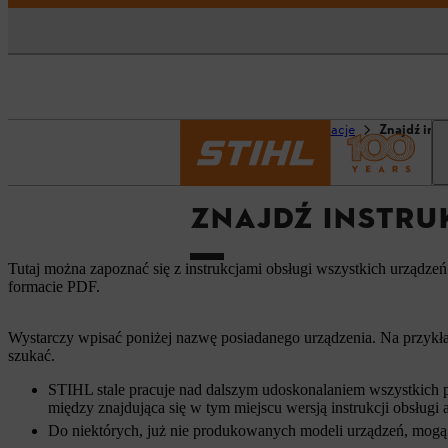
Strona główna
Informacje
Znajdź ins
ZNAJDŹ INSTRU
Tutaj można zapoznać się z instrukcjami obsługi wszystkich urządze
formacie PDF.
Wystarczy wpisać poniżej nazwę posiadanego urządzenia. Na przykła
szukać.
STIHL stale pracuje nad dalszym udoskonalaniem wszystkich p
między znajdująca się w tym miejscu wersją instrukcji obsług
Do niektórych, już nie produkowanych modeli urządzeń, mogą 