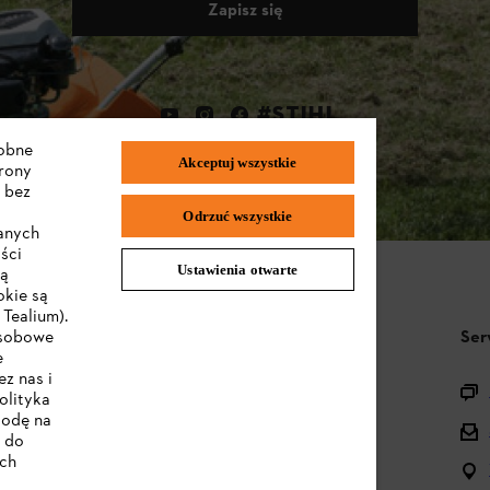
Zapisz się
#STIHL
dobne
Akceptuj wszystkie
trony
 bez
Odrzuć wszystkie
wanych
ści
Ustawienia otwarte
są
okie są
Tealium).
STIHL FAQ
Ser
osobowe
e
z nas i
Pytania o asortyment
olityka
godę na
Urządzenia akumulatorowe i elektryczne
e do
ych
Instrukcje obsługi