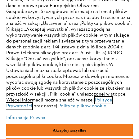
Tealium). Te osoby trzecie mogą również przetwarzać Twoje
dane osobowe poza Europejskim Obszarem
Gospodarczym. Szczegółowe informacje na temat plików
Firma
cookie wykorzystywanych przez nas i osoby trzecie można
znaleźć w sekcji „Ustawienia" oraz „Polityka plików cookie".
Klikając „Akceptuj wszystkie", wyrażasz zgodę na
wykorzystywanie wszystkich plików cookie, w tym służące
STIHL FAQ
do personalizacji reklam i związane z tym przetwarzanie
danych zgodnie z art. 174 ustawy z dnia 16 lipca 2004 r.
Prawo telekomunikacyjne oraz art. 6 ust. 1 lit. a) RODO.
TWOJA PRZEGLĄDARKA NIE JEST
Klikając "Odrzuć wszystkie", odrzucasz korzystanie z
wszelkich plików cookie, które nie są niezbędne. W
OBSŁUGIWANA
Serwis
Ustawieniach można zaakceptować lub odrzucić
poszczególne pliki cookie. Możesz w dowolnym momencie
wycofać swoją zgodę na korzystanie z poszczególnych
Korzystasz z przeglądarki, której jeszcze nie obsługujemy. W
plików cookie lub wszystkich plików cookie ze skutkiem na
celu optymalnego korzystania z naszej strony zalecamy
przyszłość w sekcji „Pliki cookie" umieszczonej w stopce.
Więcej informacji można znaleźć w naszej
przejście do jednej z następujących przeglądarek:
Polityce
Polityka prywatności
Wskazówki prawne
Cookies
Prywatności
oraz naszej
Polityce plików cookie
.
Informacje prawne
Informacja Prawna
Firefox
Chrome
Akceptuj wszystkie
"ANDREAS STIHL" SP. Z O.O. z siedzibą w Sadach, 62-080 Tarnowo