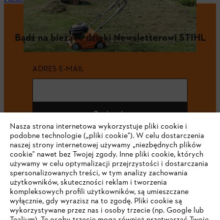
Bądź na bieżąco dzięki Newsletterowi STIHL
ADRES E-MAIL
Zapisz się
Nasza strona internetowa wykorzystuje pliki cookie i
podobne technologie („pliki cookie"). W celu dostarczenia
naszej strony internetowej używamy „niezbędnych plików
cookie" nawet bez Twojej zgody. Inne pliki cookie, których
#STIHL
używamy w celu optymalizacji przejrzystości i dostarczania
spersonalizowanych treści, w tym analizy zachowania
użytkowników, skuteczności reklam i tworzenia
kompleksowych profili użytkowników, są umieszczane
wyłącznie, gdy wyrazisz na to zgodę. Pliki cookie są
wykorzystywane przez nas i osoby trzecie (np. Google lub