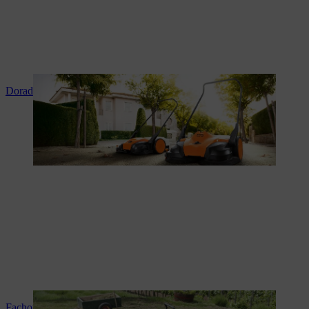
Doradztwo i instruktaż produktowy
Fachowy serwis i naprawy