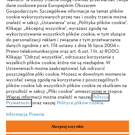
Tealium). Te osoby trzecie mogą również przetwarzać Twoje
dane osobowe poza Europejskim Obszarem
Gospodarczym. Szczegółowe informacje na temat plików
Firma
cookie wykorzystywanych przez nas i osoby trzecie można
znaleźć w sekcji „Ustawienia" oraz „Polityka plików cookie".
Klikając „Akceptuj wszystkie", wyrażasz zgodę na
wykorzystywanie wszystkich plików cookie, w tym służące
STIHL FAQ
do personalizacji reklam i związane z tym przetwarzanie
danych zgodnie z art. 174 ustawy z dnia 16 lipca 2004 r.
Prawo telekomunikacyjne oraz art. 6 ust. 1 lit. a) RODO.
TWOJA PRZEGLĄDARKA NIE JEST
Klikając "Odrzuć wszystkie", odrzucasz korzystanie z
wszelkich plików cookie, które nie są niezbędne. W
OBSŁUGIWANA
Serwis
Ustawieniach można zaakceptować lub odrzucić
poszczególne pliki cookie. Możesz w dowolnym momencie
wycofać swoją zgodę na korzystanie z poszczególnych
Korzystasz z przeglądarki, której jeszcze nie obsługujemy. W
plików cookie lub wszystkich plików cookie ze skutkiem na
celu optymalnego korzystania z naszej strony zalecamy
przyszłość w sekcji „Pliki cookie" umieszczonej w stopce.
Więcej informacji można znaleźć w naszej
przejście do jednej z następujących przeglądarek:
Polityce
Polityka prywatności
Wskazówki prawne
Cookies
Prywatności
oraz naszej
Polityce plików cookie
.
Informacje prawne
Informacja Prawna
Firefox
Chrome
Akceptuj wszystkie
"ANDREAS STIHL" SP. Z O.O. z siedzibą w Sadach, 62-080 Tarnowo