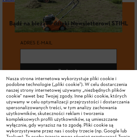
Bądź na bieżąco dzięki Newsletterowi STIHL
ADRES E-MAIL
Zapisz się
Nasza strona internetowa wykorzystuje pliki cookie i
podobne technologie („pliki cookie"). W celu dostarczenia
naszej strony internetowej używamy „niezbędnych plików
cookie" nawet bez Twojej zgody. Inne pliki cookie, których
#STIHL
używamy w celu optymalizacji przejrzystości i dostarczania
spersonalizowanych treści, w tym analizy zachowania
użytkowników, skuteczności reklam i tworzenia
kompleksowych profili użytkowników, są umieszczane
wyłącznie, gdy wyrazisz na to zgodę. Pliki cookie są
wykorzystywane przez nas i osoby trzecie (np. Google lub