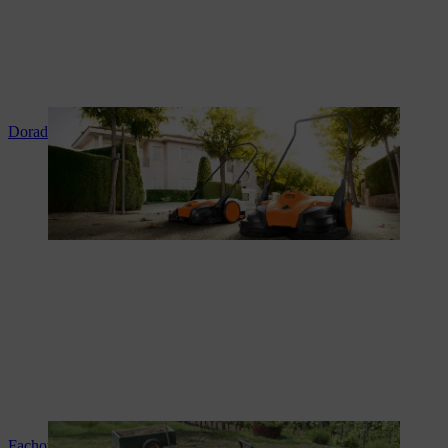
Doradztwo i instruktaż produktowy
Fachowy serwis i naprawy