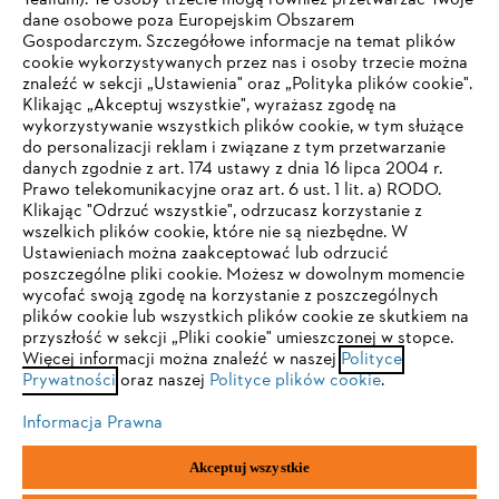
Tealium). Te osoby trzecie mogą również przetwarzać Twoje
dane osobowe poza Europejskim Obszarem
Gospodarczym. Szczegółowe informacje na temat plików
Firma
cookie wykorzystywanych przez nas i osoby trzecie można
znaleźć w sekcji „Ustawienia" oraz „Polityka plików cookie".
Klikając „Akceptuj wszystkie", wyrażasz zgodę na
wykorzystywanie wszystkich plików cookie, w tym służące
STIHL FAQ
do personalizacji reklam i związane z tym przetwarzanie
danych zgodnie z art. 174 ustawy z dnia 16 lipca 2004 r.
Prawo telekomunikacyjne oraz art. 6 ust. 1 lit. a) RODO.
TWOJA PRZEGLĄDARKA NIE JEST
Klikając "Odrzuć wszystkie", odrzucasz korzystanie z
wszelkich plików cookie, które nie są niezbędne. W
OBSŁUGIWANA
Serwis
Ustawieniach można zaakceptować lub odrzucić
poszczególne pliki cookie. Możesz w dowolnym momencie
wycofać swoją zgodę na korzystanie z poszczególnych
Korzystasz z przeglądarki, której jeszcze nie obsługujemy. W
plików cookie lub wszystkich plików cookie ze skutkiem na
celu optymalnego korzystania z naszej strony zalecamy
przyszłość w sekcji „Pliki cookie" umieszczonej w stopce.
Więcej informacji można znaleźć w naszej
przejście do jednej z następujących przeglądarek:
Polityce
Polityka prywatności
Wskazówki prawne
Cookies
Prywatności
oraz naszej
Polityce plików cookie
.
Informacje prawne
Informacja Prawna
Firefox
Chrome
Akceptuj wszystkie
"ANDREAS STIHL" SP. Z O.O. z siedzibą w Sadach, 62-080 Tarnowo