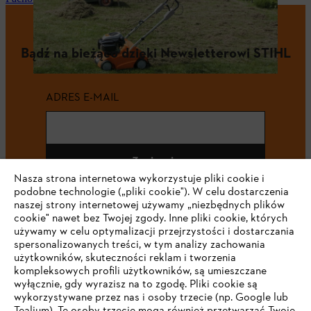
Bądź na bieżąco dzięki Newsletterowi STIHL
ADRES E-MAIL
Zapisz się
Nasza strona internetowa wykorzystuje pliki cookie i
podobne technologie („pliki cookie"). W celu dostarczenia
naszej strony internetowej używamy „niezbędnych plików
cookie" nawet bez Twojej zgody. Inne pliki cookie, których
#STIHL
używamy w celu optymalizacji przejrzystości i dostarczania
spersonalizowanych treści, w tym analizy zachowania
użytkowników, skuteczności reklam i tworzenia
kompleksowych profili użytkowników, są umieszczane
wyłącznie, gdy wyrazisz na to zgodę. Pliki cookie są
wykorzystywane przez nas i osoby trzecie (np. Google lub