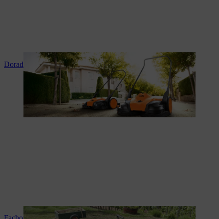
Doradztwo i instruktaż produktowy
Fachowy serwis i naprawy