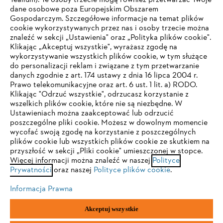
Tealium). Te osoby trzecie mogą również przetwarzać Twoje
dane osobowe poza Europejskim Obszarem
Gospodarczym. Szczegółowe informacje na temat plików
Firma
cookie wykorzystywanych przez nas i osoby trzecie można
znaleźć w sekcji „Ustawienia" oraz „Polityka plików cookie".
Klikając „Akceptuj wszystkie", wyrażasz zgodę na
wykorzystywanie wszystkich plików cookie, w tym służące
STIHL FAQ
do personalizacji reklam i związane z tym przetwarzanie
danych zgodnie z art. 174 ustawy z dnia 16 lipca 2004 r.
Prawo telekomunikacyjne oraz art. 6 ust. 1 lit. a) RODO.
TWOJA PRZEGLĄDARKA NIE JEST
Klikając "Odrzuć wszystkie", odrzucasz korzystanie z
wszelkich plików cookie, które nie są niezbędne. W
OBSŁUGIWANA
Serwis
Ustawieniach można zaakceptować lub odrzucić
poszczególne pliki cookie. Możesz w dowolnym momencie
wycofać swoją zgodę na korzystanie z poszczególnych
Korzystasz z przeglądarki, której jeszcze nie obsługujemy. W
plików cookie lub wszystkich plików cookie ze skutkiem na
celu optymalnego korzystania z naszej strony zalecamy
przyszłość w sekcji „Pliki cookie" umieszczonej w stopce.
Więcej informacji można znaleźć w naszej
przejście do jednej z następujących przeglądarek:
Polityce
Polityka prywatności
Wskazówki prawne
Cookies
Prywatności
oraz naszej
Polityce plików cookie
.
Informacje prawne
Informacja Prawna
Firefox
Chrome
Akceptuj wszystkie
"ANDREAS STIHL" SP. Z O.O. z siedzibą w Sadach, 62-080 Tarnowo