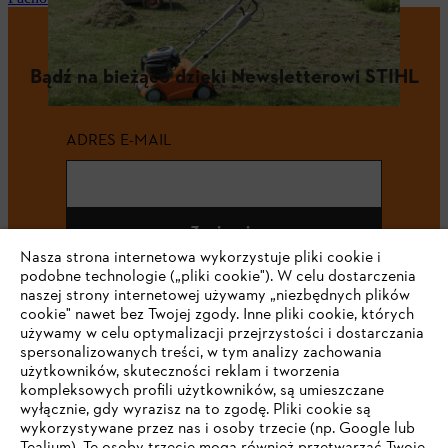
Bądź na bieżąco dzięki Newsletterowi STIHL
ADRES E-MAIL
Zapisz się
Nasza strona internetowa wykorzystuje pliki cookie i
podobne technologie („pliki cookie"). W celu dostarczenia
naszej strony internetowej używamy „niezbędnych plików
cookie" nawet bez Twojej zgody. Inne pliki cookie, których
#STIHL
używamy w celu optymalizacji przejrzystości i dostarczania
spersonalizowanych treści, w tym analizy zachowania
użytkowników, skuteczności reklam i tworzenia
kompleksowych profili użytkowników, są umieszczane
wyłącznie, gdy wyrazisz na to zgodę. Pliki cookie są
wykorzystywane przez nas i osoby trzecie (np. Google lub