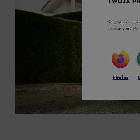
TWOJA P
Korzystasz z prze
zalecamy przejści
Firefox