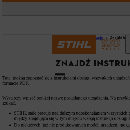
Strona główna
Informacje
Znajdź ins
ZNAJDŹ INSTRU
Tutaj można zapoznać się z instrukcjami obsługi wszystkich urządze
formacie PDF.
Wystarczy wpisać poniżej nazwę posiadanego urządzenia. Na przykła
szukać.
STIHL stale pracuje nad dalszym udoskonalaniem wszystkich p
między znajdująca się w tym miejscu wersją instrukcji obsług
Do niektórych, już nie produkowanych modeli urządzeń, mogą 