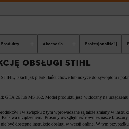
trukcję obsługi STIHL
Produkty
Akcesoria
Profesjonaliści
KCJĘ OBSŁUGI STIHL
ń STIHL, takich jak pilarki łańcuchowe lub nożyce do żywopłotu i pob
d: GTA 26 lub MS 162. Model produktu jest widoczny na urządzeniu, 
roduktów i w związku z tym wprowadzane są także zmiany w instrukcja
i a Państwa urządzeniem. Prosimy uwzględniać również nasze broszury
nie być dostępne instrukcje obsługi w wersji online. W tym przypadku