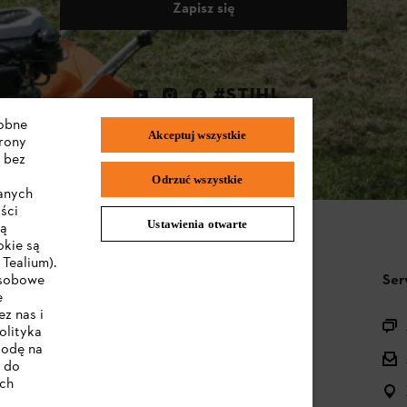
Zapisz się
#STIHL
dobne
Akceptuj wszystkie
trony
 bez
Odrzuć wszystkie
wanych
ści
Ustawienia otwarte
są
okie są
Tealium).
STIHL FAQ
Ser
osobowe
e
z nas i
Pytania o asortyment
olityka
godę na
Urządzenia akumulatorowe i elektryczne
e do
ych
Instrukcje obsługi