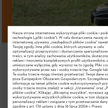
Nasza strona internetowa wykorzystuje pliki cookie i po
technologie („pliki cookie"). W celu dostarczenia naszej s
internetowej używamy „niezbędnych plików cookie" nawet
Twojej zgody. Inne pliki cookie, których używamy w celu
optymalizacji przejrzystości i dostarczania spersonalizo
treści, w tym analizy zachowania użytkowników, skuteczno
reklam i tworzenia kompleksowych profili użytkowników, 
umieszczane wyłącznie, gdy wyrazisz na to zgodę. Pliki co
wykorzystywane przez nas i osoby trzecie (np. Google lub 
Firma
Te osoby trzecie mogą również przetwarzać Twoje dane 
poza Europejskim Obszarem Gospodarczym. Szczegółow
informacje na temat plików cookie wykorzystywanych prze
O nas
osoby trzecie można znaleźć w sekcji „Ustawienia" oraz „P
plików cookie". Klikając „Akceptuj wszystkie", wyrażasz z
Pobierz katalog
wykorzystywanie wszystkich plików cookie, w tym służąc
personalizacji reklam i związane z tym przetwarzanie dan
STIHL Integrity Line
zgodnie z art. 174 ustawy z dnia 16 lipca 2004 r. Prawo