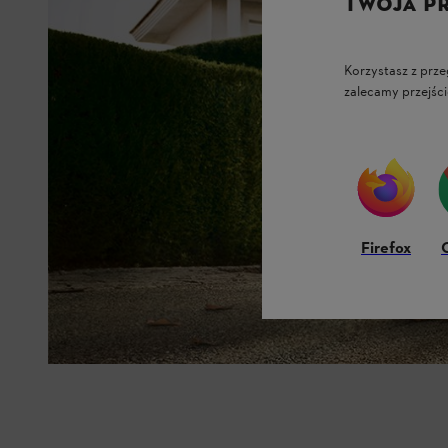
TWOJA P
Korzystasz z prze
zalecamy przejści
Firefox