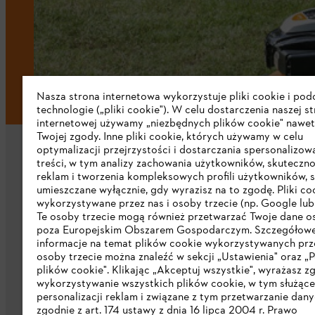
Nasza strona internetowa wykorzystuje pliki cookie i po
technologie („pliki cookie"). W celu dostarczenia naszej s
internetowej używamy „niezbędnych plików cookie" nawet
Twojej zgody. Inne pliki cookie, których używamy w celu
optymalizacji przejrzystości i dostarczania spersonalizo
treści, w tym analizy zachowania użytkowników, skuteczno
reklam i tworzenia kompleksowych profili użytkowników, 
umieszczane wyłącznie, gdy wyrazisz na to zgodę. Pliki co
wykorzystywane przez nas i osoby trzecie (np. Google lub 
Firma
Te osoby trzecie mogą również przetwarzać Twoje dane 
poza Europejskim Obszarem Gospodarczym. Szczegółow
informacje na temat plików cookie wykorzystywanych prze
O nas
osoby trzecie można znaleźć w sekcji „Ustawienia" oraz „P
plików cookie". Klikając „Akceptuj wszystkie", wyrażasz z
Pobierz katalog
wykorzystywanie wszystkich plików cookie, w tym służąc
personalizacji reklam i związane z tym przetwarzanie dan
STIHL Integrity Line
zgodnie z art. 174 ustawy z dnia 16 lipca 2004 r. Prawo