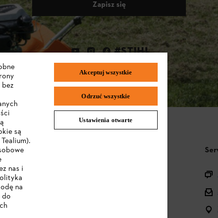
Zapisz się
#STIHL
dobne
Akceptuj wszystkie
trony
 bez
Odrzuć wszystkie
wanych
ści
Ustawienia otwarte
są
okie są
Tealium).
STIHL FAQ
Ser
osobowe
e
z nas i
Pytania o asortyment
olityka
godę na
Urządzenia akumulatorowe i elektryczne
e do
ych
Instrukcje obsługi