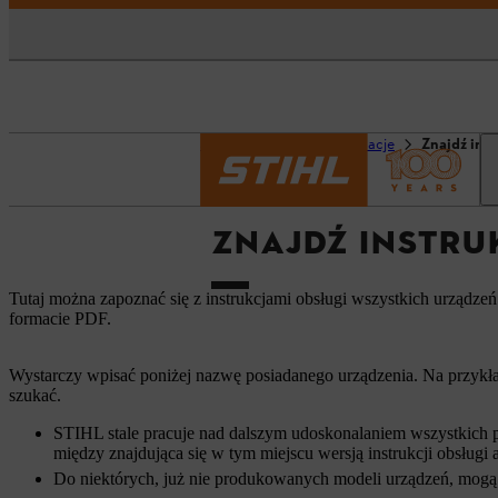
Strona główna
Informacje
Znajdź ins
ZNAJDŹ INSTRU
Tutaj można zapoznać się z instrukcjami obsługi wszystkich urządze
formacie PDF.
Wystarczy wpisać poniżej nazwę posiadanego urządzenia. Na przykła
szukać.
STIHL stale pracuje nad dalszym udoskonalaniem wszystkich p
między znajdująca się w tym miejscu wersją instrukcji obsług
Do niektórych, już nie produkowanych modeli urządzeń, mogą 