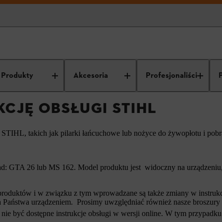
trukcję obsługi STIHL
Produkty
Akcesoria
Profesjonaliści
KCJĘ OBSŁUGI STIHL
ń STIHL, takich jak pilarki łańcuchowe lub nożyce do żywopłotu i pob
d: GTA 26 lub MS 162. Model produktu jest widoczny na urządzeniu, 
roduktów i w związku z tym wprowadzane są także zmiany w instrukcja
i a Państwa urządzeniem. Prosimy uwzględniać również nasze broszury
nie być dostępne instrukcje obsługi w wersji online. W tym przypadku