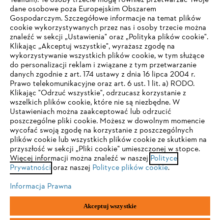
Tealium). Te osoby trzecie mogą również przetwarzać Twoje
dane osobowe poza Europejskim Obszarem
Gospodarczym. Szczegółowe informacje na temat plików
Firma
cookie wykorzystywanych przez nas i osoby trzecie można
znaleźć w sekcji „Ustawienia" oraz „Polityka plików cookie".
Klikając „Akceptuj wszystkie", wyrażasz zgodę na
wykorzystywanie wszystkich plików cookie, w tym służące
STIHL FAQ
do personalizacji reklam i związane z tym przetwarzanie
danych zgodnie z art. 174 ustawy z dnia 16 lipca 2004 r.
Prawo telekomunikacyjne oraz art. 6 ust. 1 lit. a) RODO.
TWOJA PRZEGLĄDARKA NIE JEST
Klikając "Odrzuć wszystkie", odrzucasz korzystanie z
wszelkich plików cookie, które nie są niezbędne. W
OBSŁUGIWANA
Serwis
Ustawieniach można zaakceptować lub odrzucić
poszczególne pliki cookie. Możesz w dowolnym momencie
wycofać swoją zgodę na korzystanie z poszczególnych
Korzystasz z przeglądarki, której jeszcze nie obsługujemy. W
plików cookie lub wszystkich plików cookie ze skutkiem na
celu optymalnego korzystania z naszej strony zalecamy
przyszłość w sekcji „Pliki cookie" umieszczonej w stopce.
Więcej informacji można znaleźć w naszej
przejście do jednej z następujących przeglądarek:
Polityce
Polityka prywatności
Wskazówki prawne
Cookies
Prywatności
oraz naszej
Polityce plików cookie
.
Informacje prawne
Informacja Prawna
Firefox
Chrome
Akceptuj wszystkie
"ANDREAS STIHL" SP. Z O.O. z siedzibą w Sadach, 62-080 Tarnowo