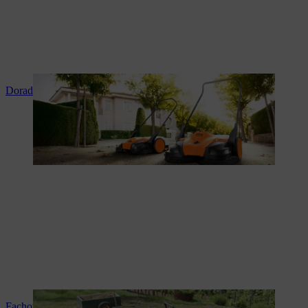
Doradztwo i instruktaż produktowy
Fachowy serwis i naprawy