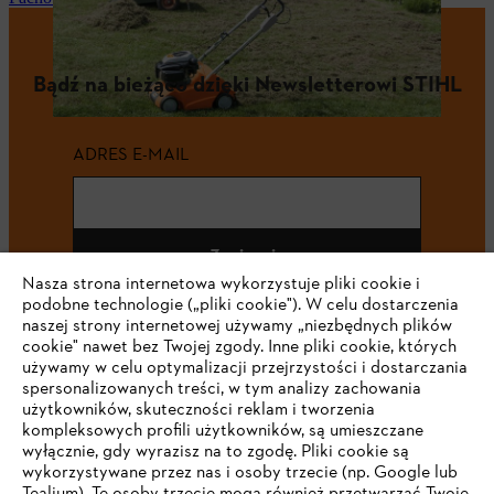
Bądź na bieżąco dzięki Newsletterowi STIHL
ADRES E-MAIL
Zapisz się
Nasza strona internetowa wykorzystuje pliki cookie i
podobne technologie („pliki cookie"). W celu dostarczenia
naszej strony internetowej używamy „niezbędnych plików
cookie" nawet bez Twojej zgody. Inne pliki cookie, których
#STIHL
używamy w celu optymalizacji przejrzystości i dostarczania
spersonalizowanych treści, w tym analizy zachowania
użytkowników, skuteczności reklam i tworzenia
kompleksowych profili użytkowników, są umieszczane
wyłącznie, gdy wyrazisz na to zgodę. Pliki cookie są
wykorzystywane przez nas i osoby trzecie (np. Google lub