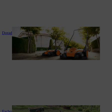
Doradztwo i instruktaż produktowy
Fachowy serwis i naprawy