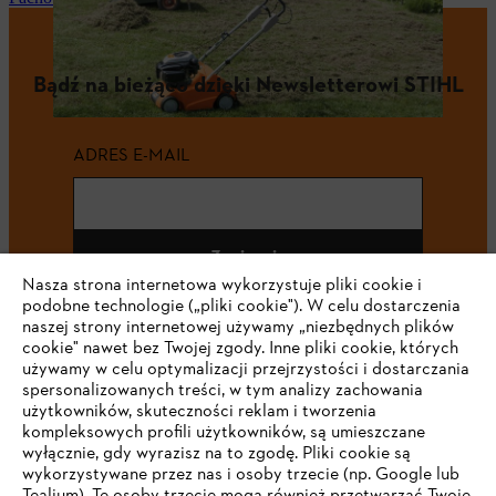
Bądź na bieżąco dzięki Newsletterowi STIHL
ADRES E-MAIL
Zapisz się
Nasza strona internetowa wykorzystuje pliki cookie i
podobne technologie („pliki cookie"). W celu dostarczenia
naszej strony internetowej używamy „niezbędnych plików
cookie" nawet bez Twojej zgody. Inne pliki cookie, których
#STIHL
używamy w celu optymalizacji przejrzystości i dostarczania
spersonalizowanych treści, w tym analizy zachowania
użytkowników, skuteczności reklam i tworzenia
kompleksowych profili użytkowników, są umieszczane
wyłącznie, gdy wyrazisz na to zgodę. Pliki cookie są
wykorzystywane przez nas i osoby trzecie (np. Google lub