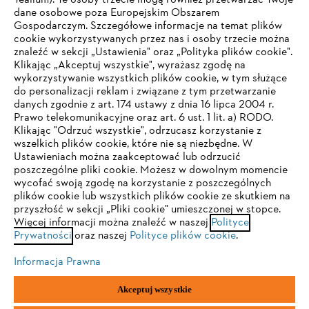
Tealium). Te osoby trzecie mogą również przetwarzać Twoje
dane osobowe poza Europejskim Obszarem
Gospodarczym. Szczegółowe informacje na temat plików
Firma
cookie wykorzystywanych przez nas i osoby trzecie można
znaleźć w sekcji „Ustawienia" oraz „Polityka plików cookie".
Klikając „Akceptuj wszystkie", wyrażasz zgodę na
wykorzystywanie wszystkich plików cookie, w tym służące
STIHL FAQ
do personalizacji reklam i związane z tym przetwarzanie
danych zgodnie z art. 174 ustawy z dnia 16 lipca 2004 r.
Prawo telekomunikacyjne oraz art. 6 ust. 1 lit. a) RODO.
TWOJA PRZEGLĄDARKA NIE JEST
Klikając "Odrzuć wszystkie", odrzucasz korzystanie z
wszelkich plików cookie, które nie są niezbędne. W
OBSŁUGIWANA
Serwis
Ustawieniach można zaakceptować lub odrzucić
poszczególne pliki cookie. Możesz w dowolnym momencie
wycofać swoją zgodę na korzystanie z poszczególnych
Korzystasz z przeglądarki, której jeszcze nie obsługujemy. W
plików cookie lub wszystkich plików cookie ze skutkiem na
celu optymalnego korzystania z naszej strony zalecamy
przyszłość w sekcji „Pliki cookie" umieszczonej w stopce.
Więcej informacji można znaleźć w naszej
przejście do jednej z następujących przeglądarek:
Polityce
Polityka prywatności
Wskazówki prawne
Cookies
Prywatności
oraz naszej
Polityce plików cookie
.
Informacje prawne
Informacja Prawna
Firefox
Chrome
Akceptuj wszystkie
"ANDREAS STIHL" SP. Z O.O. z siedzibą w Sadach, 62-080 Tarnowo