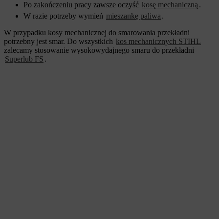
Po zakończeniu pracy zawsze oczyść
kosę mechaniczną
.
W razie potrzeby wymień
mieszankę paliwa
.
W przypadku kosy mechanicznej do smarowania przekładni
potrzebny jest smar. Do wszystkich
kos mechanicznych STIHL
zalecamy stosowanie wysokowydajnego smaru do przekładni
Superlub FS
.