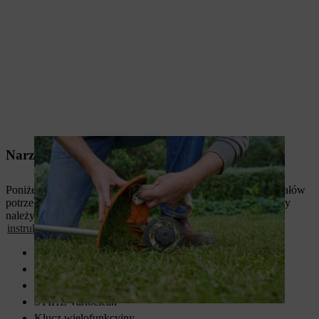
Narzędzia i materiały
Poniżej znajdziesz przegląd najważniejszych narzędzi i materiałów
potrzebnych do czyszczenia kosy mechanicznej. Podczas pracy
należy zawsze nosić
środki ochrony indywidualnej
zgodnie z
instrukcją obsługi
.
Szczotka / pędzel
Miękka ściereczka
Uniwersalny środek czyszczący
STIHL Varioclean
Klucz wielofunkcyjny