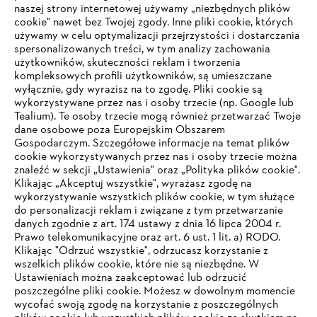
naszej strony internetowej używamy „niezbędnych plików
cookie" nawet bez Twojej zgody. Inne pliki cookie, których
#STIHL
używamy w celu optymalizacji przejrzystości i dostarczania
spersonalizowanych treści, w tym analizy zachowania
użytkowników, skuteczności reklam i tworzenia
kompleksowych profili użytkowników, są umieszczane
wyłącznie, gdy wyrazisz na to zgodę. Pliki cookie są
wykorzystywane przez nas i osoby trzecie (np. Google lub
Tealium). Te osoby trzecie mogą również przetwarzać Twoje
dane osobowe poza Europejskim Obszarem
Gospodarczym. Szczegółowe informacje na temat plików
Firma
cookie wykorzystywanych przez nas i osoby trzecie można
znaleźć w sekcji „Ustawienia" oraz „Polityka plików cookie".
Klikając „Akceptuj wszystkie", wyrażasz zgodę na
wykorzystywanie wszystkich plików cookie, w tym służące
STIHL FAQ
do personalizacji reklam i związane z tym przetwarzanie
danych zgodnie z art. 174 ustawy z dnia 16 lipca 2004 r.
Prawo telekomunikacyjne oraz art. 6 ust. 1 lit. a) RODO.
TWOJA PRZEGLĄDARKA NIE JEST
Klikając "Odrzuć wszystkie", odrzucasz korzystanie z
wszelkich plików cookie, które nie są niezbędne. W
OBSŁUGIWANA
Serwis
Ustawieniach można zaakceptować lub odrzucić
poszczególne pliki cookie. Możesz w dowolnym momencie
wycofać swoją zgodę na korzystanie z poszczególnych
Korzystasz z przeglądarki, której jeszcze nie obsługujemy. W