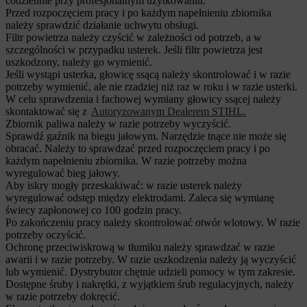
codziennie przy profesjonalnym użytkowaniu.
Przed rozpoczęciem pracy i po każdym napełnieniu zbiornika
należy sprawdzić działanie uchwytu obsługi.
Filtr powietrza należy czyścić w zależności od potrzeb, a w
szczególności w przypadku usterek. Jeśli filtr powietrza jest
uszkodzony, należy go wymienić.
Jeśli wystąpi usterka, głowicę ssącą należy skontrolować i w razie
potrzeby wymienić, ale nie rzadziej niż raz w roku i w razie usterki.
W celu sprawdzenia i fachowej wymiany głowicy ssącej należy
skontaktować się z
Autoryzowanym Dealerem STIHL.
Zbiornik paliwa należy w razie potrzeby wyczyścić.
Sprawdź gaźnik na biegu jałowym. Narzędzie tnące nie może się
obracać. Należy to sprawdzać przed rozpoczęciem pracy i po
każdym napełnieniu zbiornika. W razie potrzeby można
wyregulować bieg jałowy.
Aby iskry mogły przeskakiwać: w razie usterek należy
wyregulować odstęp między elektrodami. Zaleca się wymianę
świecy zapłonowej co 100 godzin pracy.
Po zakończeniu pracy należy skontrolować otwór wlotowy. W razie
potrzeby oczyścić.
Ochronę przeciwiskrową w tłumiku należy sprawdzać w razie
awarii i w razie potrzeby. W razie uszkodzenia należy ją wyczyścić
lub wymienić. Dystrybutor chętnie udzieli pomocy w tym zakresie.
Dostępne śruby i nakrętki, z wyjątkiem śrub regulacyjnych, należy
w razie potrzeby dokręcić.