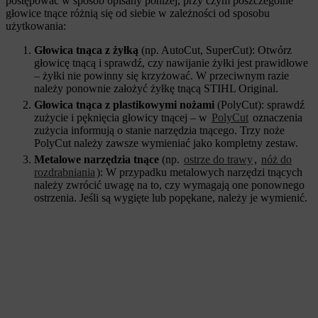
postępować w sposób opisany poniżej, przy czym poszczególne
głowice tnące różnią się od siebie w zależności od sposobu
użytkowania:
Głowica tnąca z żyłką
(np. AutoCut, SuperCut): Otwórz
głowicę tnącą i sprawdź, czy nawijanie żyłki jest prawidłowe
– żyłki nie powinny się krzyżować. W przeciwnym razie
należy ponownie założyć żyłkę tnącą STIHL Original.
Głowica tnąca z plastikowymi nożami
(PolyCut): sprawdź
zużycie i pęknięcia głowicy tnącej – w
PolyCut
oznaczenia
zużycia informują o stanie narzędzia tnącego. Trzy noże
PolyCut należy zawsze wymieniać jako kompletny zestaw.
Metalowe narzędzia tnące
(np.
ostrze do trawy
,
nóż do
rozdrabniania
): W przypadku metalowych narzędzi tnących
należy zwrócić uwagę na to, czy wymagają one ponownego
ostrzenia. Jeśli są wygięte lub popękane, należy je wymienić.