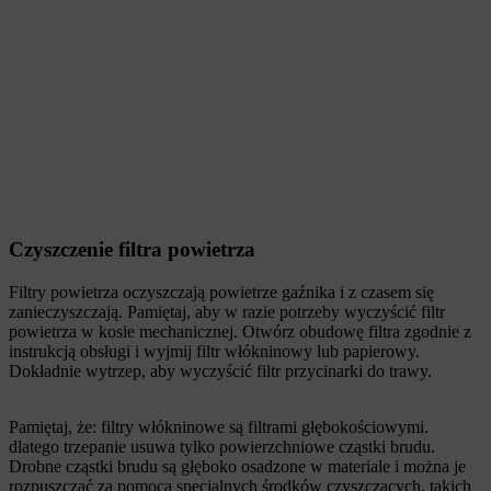
Czyszczenie filtra powietrza
Filtry powietrza oczyszczają powietrze gaźnika i z czasem się
zanieczyszczają. Pamiętaj, aby w razie potrzeby wyczyścić filtr
powietrza w kosie mechanicznej. Otwórz obudowę filtra zgodnie z
instrukcją obsługi i wyjmij filtr włókninowy lub papierowy.
Dokładnie wytrzep, aby wyczyścić filtr przycinarki do trawy.
Pamiętaj, że: filtry włókninowe są filtrami głębokościowymi.
dlatego trzepanie usuwa tylko powierzchniowe cząstki brudu.
Drobne cząstki brudu są głęboko osadzone w materiale i można je
rozpuszczać za pomocą specjalnych środków czyszczących, takich