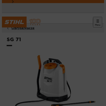
Menu
Opryskiwacze
SG 71