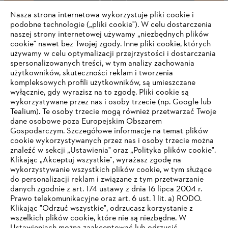
Zapisz się
Nasza strona internetowa wykorzystuje pliki cookie i
podobne technologie („pliki cookie"). W celu dostarczenia
naszej strony internetowej używamy „niezbędnych plików
cookie" nawet bez Twojej zgody. Inne pliki cookie, których
#STIHL
używamy w celu optymalizacji przejrzystości i dostarczania
spersonalizowanych treści, w tym analizy zachowania
użytkowników, skuteczności reklam i tworzenia
kompleksowych profili użytkowników, są umieszczane
wyłącznie, gdy wyrazisz na to zgodę. Pliki cookie są
wykorzystywane przez nas i osoby trzecie (np. Google lub
Tealium). Te osoby trzecie mogą również przetwarzać Twoje
dane osobowe poza Europejskim Obszarem
Gospodarczym. Szczegółowe informacje na temat plików
Firma
cookie wykorzystywanych przez nas i osoby trzecie można
znaleźć w sekcji „Ustawienia" oraz „Polityka plików cookie".
Klikając „Akceptuj wszystkie", wyrażasz zgodę na
wykorzystywanie wszystkich plików cookie, w tym służące
STIHL FAQ
do personalizacji reklam i związane z tym przetwarzanie
danych zgodnie z art. 174 ustawy z dnia 16 lipca 2004 r.
Prawo telekomunikacyjne oraz art. 6 ust. 1 lit. a) RODO.
TWOJA PRZEGLĄDARKA NIE JEST
Klikając "Odrzuć wszystkie", odrzucasz korzystanie z
wszelkich plików cookie, które nie są niezbędne. W
OBSŁUGIWANA
Serwis