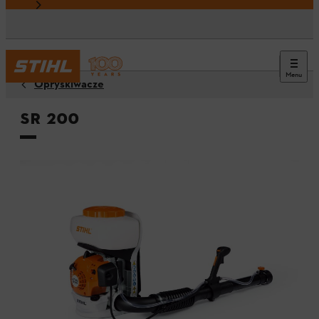
Menu
Opryskiwacze
SR 200