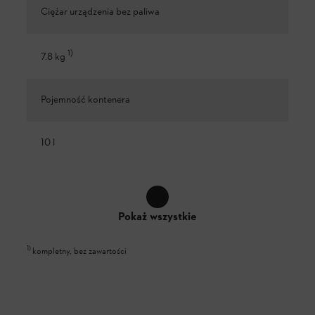
Ciężar urządzenia bez paliwa
1
)
7.8 kg
Pojemność kontenera
10 l
Pokaż wszystkie
1
)
kompletny, bez zawartości