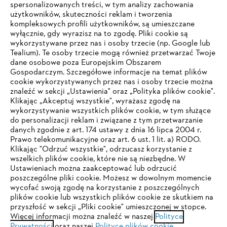
spersonalizowanych treści, w tym analizy zachowania
użytkowników, skuteczności reklam i tworzenia
kompleksowych profili użytkowników, są umieszczane
wyłącznie, gdy wyrazisz na to zgodę. Pliki cookie są
wykorzystywane przez nas i osoby trzecie (np. Google lub
Tealium). Te osoby trzecie mogą również przetwarzać Twoje
dane osobowe poza Europejskim Obszarem
Gospodarczym. Szczegółowe informacje na temat plików
cookie wykorzystywanych przez nas i osoby trzecie można
znaleźć w sekcji „Ustawienia" oraz „Polityka plików cookie".
Klikając „Akceptuj wszystkie", wyrażasz zgodę na
wykorzystywanie wszystkich plików cookie, w tym służące
do personalizacji reklam i związane z tym przetwarzanie
danych zgodnie z art. 174 ustawy z dnia 16 lipca 2004 r.
Prawo telekomunikacyjne oraz art. 6 ust. 1 lit. a) RODO.
TWOJA PRZEGLĄDARKA NIE JEST
Klikając "Odrzuć wszystkie", odrzucasz korzystanie z
wszelkich plików cookie, które nie są niezbędne. W
OBSŁUGIWANA
Ustawieniach można zaakceptować lub odrzucić
poszczególne pliki cookie. Możesz w dowolnym momencie
wycofać swoją zgodę na korzystanie z poszczególnych
Korzystasz z przeglądarki, której jeszcze nie obsługujemy. W
plików cookie lub wszystkich plików cookie ze skutkiem na
celu optymalnego korzystania z naszej strony zalecamy
przyszłość w sekcji „Pliki cookie" umieszczonej w stopce.
Więcej informacji można znaleźć w naszej
przejście do jednej z następujących przeglądarek:
Polityce
Prywatności
oraz naszej
Polityce plików cookie
.