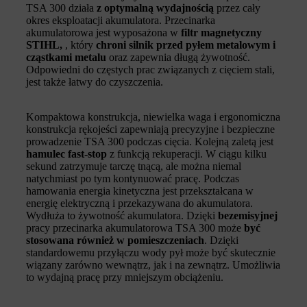
TSA 300 działa
z optymalną wydajnością
przez cały
okres eksploatacji akumulatora. Przecinarka
akumulatorowa jest wyposażona w
filtr magnetyczny
STIHL,
, który
chroni silnik przed pyłem metalowym i
cząstkami metalu
oraz zapewnia długą żywotność.
Odpowiedni do częstych prac związanych z cięciem stali,
jest także łatwy do czyszczenia.
Kompaktowa konstrukcja, niewielka waga i ergonomiczna
konstrukcja rękojeści zapewniają precyzyjne i bezpieczne
prowadzenie TSA 300 podczas cięcia. Kolejną zaletą jest
hamulec fast-stop
z funkcją rekuperacji. W ciągu kilku
sekund zatrzymuje tarczę tnącą, ale można niemal
natychmiast po tym kontynuować pracę. Podczas
hamowania energia kinetyczna jest przekształcana w
energię elektryczną i przekazywana do akumulatora.
Wydłuża to żywotność akumulatora. Dzięki
bezemisyjnej
pracy przecinarka akumulatorowa TSA 300 może
być
stosowana również w pomieszczeniach
. Dzięki
standardowemu przyłączu wody pył może być skutecznie
wiązany zarówno wewnątrz, jak i na zewnątrz. Umożliwia
to wydajną pracę przy mniejszym obciążeniu.