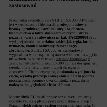
zastosowań
Przecinarka akumulatorowa STIHL TSA 300
AP-System
jest wszechstronna i idealna dla
profesjonalistów z
branży ogrodniczej i architektury krajobrazu,
budownictwa a także służb ratowniczych i straży
pożarnej (wersja ratownicza nr kat. TA022000010)
do
wydajnej obróbki
materiałów takich jak cegła, kostka
brukowa, kamień naturalny, żelbet i pręty
zbrojeniowe
, STIHL TSA 300 jest standardowo
wyposażona w mocną, trwałą (tarcza widoczna na zdjęciu
nie wchodzi w skład zestawu)
ściernicę korundową z
żywic syntetycznych o średnicy 300 mm
ale dostępna jest
szeroka oferta
tarcz diamentowych
do różnych
zastosowań. Charakteryzuje się
doskonałą wydajnością
cięcia, wysoką precyzją i niską emisją hałasu
podczas
procesu cięcia. Kompaktowa konstrukcja pozwala na
maksymalną głębokość cięcia 110 mm
.
Mocny
silnik EC
działa prawie bez zużycia, jest cichy i
charakteryzuje się płynną pracą oraz niskimi wibracjami.
Ponadto
elektroniczny system sterowania
zapewnia, że