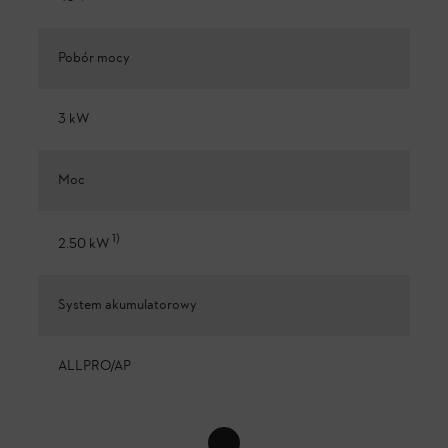
Pobór mocy
3 kW
Moc
1
)
2.50 kW
System akumulatorowy
ALLPRO/AP