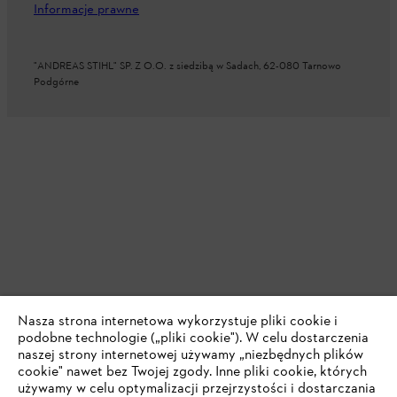
Informacje prawne
"ANDREAS STIHL" SP. Z O.O. z siedzibą w Sadach, 62-080 Tarnowo
Podgórne
Nasza strona internetowa wykorzystuje pliki cookie i
podobne technologie („pliki cookie"). W celu dostarczenia
naszej strony internetowej używamy „niezbędnych plików
cookie" nawet bez Twojej zgody. Inne pliki cookie, których
używamy w celu optymalizacji przejrzystości i dostarczania