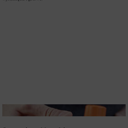
Dysza płaska nadaje się do mebli powlekanych