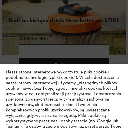
Bądź na bieżąco dzięki Newsletterowi STIHL
ADRES E-MAIL
Zapisz się
Nasza strona internetowa wykorzystuje pliki cookie i
podobne technologie („pliki cookie"). W celu dostarczenia
naszej strony internetowej używamy „niezbędnych plików
cookie" nawet bez Twojej zgody. Inne pliki cookie, których
#STIHL
używamy w celu optymalizacji przejrzystości i dostarczania
spersonalizowanych treści, w tym analizy zachowania
użytkowników, skuteczności reklam i tworzenia
kompleksowych profili użytkowników, są umieszczane
wyłącznie, gdy wyrazisz na to zgodę. Pliki cookie są
wykorzystywane przez nas i osoby trzecie (np. Google lub
Tealium). Te osoby trzecie mogą również przetwarzać Twoje