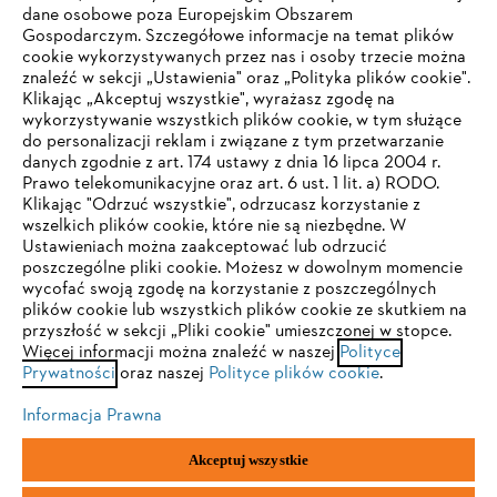
dane osobowe poza Europejskim Obszarem
Gospodarczym. Szczegółowe informacje na temat plików
Firma
cookie wykorzystywanych przez nas i osoby trzecie można
znaleźć w sekcji „Ustawienia" oraz „Polityka plików cookie".
Klikając „Akceptuj wszystkie", wyrażasz zgodę na
wykorzystywanie wszystkich plików cookie, w tym służące
STIHL FAQ
do personalizacji reklam i związane z tym przetwarzanie
danych zgodnie z art. 174 ustawy z dnia 16 lipca 2004 r.
Prawo telekomunikacyjne oraz art. 6 ust. 1 lit. a) RODO.
TWOJA PRZEGLĄDARKA NIE JEST
Klikając "Odrzuć wszystkie", odrzucasz korzystanie z
wszelkich plików cookie, które nie są niezbędne. W
OBSŁUGIWANA
Serwis
Ustawieniach można zaakceptować lub odrzucić
poszczególne pliki cookie. Możesz w dowolnym momencie
wycofać swoją zgodę na korzystanie z poszczególnych
Korzystasz z przeglądarki, której jeszcze nie obsługujemy. W
plików cookie lub wszystkich plików cookie ze skutkiem na
celu optymalnego korzystania z naszej strony zalecamy
przyszłość w sekcji „Pliki cookie" umieszczonej w stopce.
Więcej informacji można znaleźć w naszej
przejście do jednej z następujących przeglądarek:
Polityce
Polityka prywatności
Wskazówki prawne
Cookies
Prywatności
oraz naszej
Polityce plików cookie
.
Informacje prawne
Informacja Prawna
Firefox
Chrome
Akceptuj wszystkie
"ANDREAS STIHL" SP. Z O.O. z siedzibą w Sadach, 62-080 Tarnowo