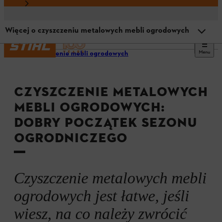
Więcej o czyszczeniu metalowych mebli ogrodowych
Menu
Czyszczenie mebli ogrodowych
Przegląd
CZYSZCZENIE METALOWYCH
Więcej o czyszczeniu metalowych mebli ogrodowych
MEBLI OGRODOWYCH:
DOBRY POCZĄTEK SEZONU
Kiedy należy je czyścić?
OGRODNICZEGO
Czyszczenie i usuwanie rdzy
Czyszczenie metalowych mebli
Przechowywanie
ogrodowych jest łatwe, jeśli
wiesz, na co należy zwrócić