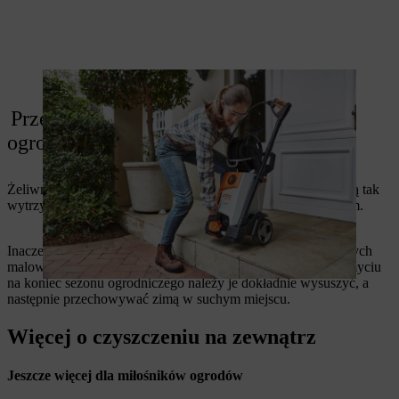
Rozpocznij czyszczenie za pomocą RE 130 plus.
Przechowywanie metalowych mebli
ogrodowych po czyszczeniu
Żeliwne meble ogrodowe nie wymagają przechowywania – są tak
wytrzymałe, że poradzą sobie nawet z zimą pod gołym niebem.
Inaczej wygląda to w przypadku metalowych mebli ogrodowych
malowanych proszkowo i lakierowanych: po gruntownym umyciu
na koniec sezonu ogrodniczego należy je dokładnie wysuszyć, a
następnie przechowywać zimą w suchym miejscu.
Więcej o czyszczeniu na zewnątrz
Jeszcze więcej dla miłośników ogrodów