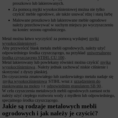
proszkowo lub lakierowanych.
Za pomocą myjki wysokociśnieniowej można nie tylko
czyścić meble ogrodowe, ale także usuwać rdzę i starą farbę
Malowane proszkowo lub lakierowane meble ogrodowe
należy przechowywać w suchym miejscu po wyczyszczeniu
na koniec sezonu ogrodniczego.
Metal można łatwo wyczyścić za pomocą wydajnej
myjki
wysokociśnieniowej
.
Aby przywrócić blask metalu mebli ogrodowych, należy użyć
odpowiedniego środka czyszczącego, na przykład
uniwersalnego
środka czyszczącego STIHL CU 100
.
Metal lakierowany lub powlekany również można czyścić
myjką
wysokociśnieniową
. Należy jednak zachować niskie ciśnienie i
skorzystać z dyszy płaskiej.
Do czyszczenia zmatowiałego lub zardzewiałego metalu nadaje się
myjka wysokociśnieniowa
STIHL wraz z
urządzeniem do
piaskowania na mokro
i z
odpowiednim granulatem SB 90
.
W celu czyszczenia metalowych mebli ogrodowych zamiast octu
należy użyć ciepłego roztworu wody z mydłem lub odpowiedniego,
specjalnego środka czyszczącego.
Jakie są rodzaje metalowych mebli
ogrodowych i jak należy je czyścić?