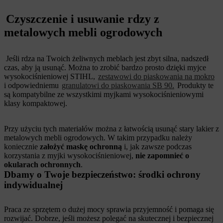
Czyszczenie i usuwanie rdzy z
metalowych mebli ogrodowych
Jeśli rdza na Twoich żeliwnych meblach jest zbyt silna, nadszedł
czas, aby ją usunąć. Można to zrobić bardzo prosto dzięki myjce
wysokociśnieniowej STIHL,
zestawowi do piaskowania na mokro
i odpowiedniemu
granulatowi do piaskowania SB 90.
Produkty te
są kompatybilne ze wszystkimi myjkami wysokociśnieniowymi
klasy kompaktowej.
Przy użyciu tych materiałów można z łatwością usunąć stary lakier z
metalowych mebli ogrodowych. W takim przypadku należy
koniecznie
założyć maskę ochronną
i, jak zawsze podczas
korzystania z myjki wysokociśnieniowej,
nie zapomnieć o
okularach ochronnych
.
Dbamy o Twoje bezpieczeństwo: środki ochrony
indywidualnej
Praca ze sprzętem o dużej mocy sprawia przyjemność i pomaga się
rozwijać. Dobrze, jeśli możesz polegać na skutecznej i bezpiecznej