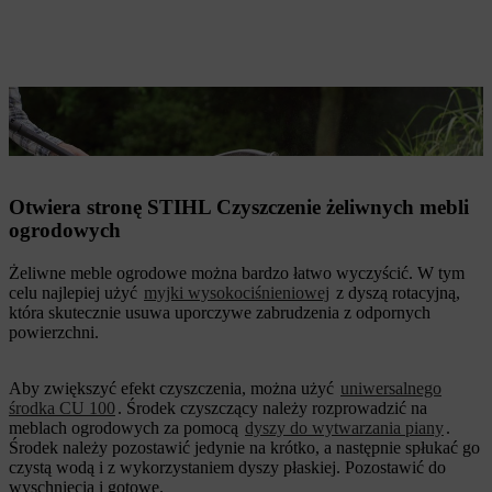
Urządzenie RE 130 plus z dyszą rotacyjną posłuży do wydajnego
czyszczenia
Otwiera stronę STIHL Czyszczenie żeliwnych mebli
ogrodowych
Żeliwne meble ogrodowe można bardzo łatwo wyczyścić. W tym
celu najlepiej użyć
myjki wysokociśnieniowej
z dyszą rotacyjną,
która skutecznie usuwa uporczywe zabrudzenia z odpornych
powierzchni.
Aby zwiększyć efekt czyszczenia, można użyć
uniwersalnego
środka CU 100
. Środek czyszczący należy rozprowadzić na
meblach ogrodowych za pomocą
dyszy do wytwarzania piany
.
Środek należy pozostawić jedynie na krótko, a następnie spłukać go
czystą wodą i z wykorzystaniem dyszy płaskiej. Pozostawić do
wyschnięcia i gotowe.