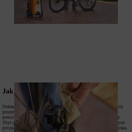
Jak często należy czyścić rower?
Dokładne czyszczenie roweru
myjką wysokociśnieniową
należy
przeprowadzać w regularnych odstępach czasu lub w razie
potrzeby. Z reguły wystarczy czyszczenie raz na kilka miesięcy.
Zbyt częste i intensywne czyszczenie roweru może w najgorszym
przypadku spowodować jego uszkodzenie, np. uszczelek i łożyska.