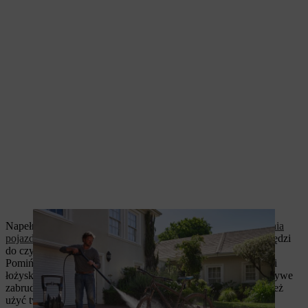
Napełnij
dyszę do wytwarzania piany
środkiem do czyszczenia
pojazdów
zgodnie z instrukcją obsługi i przymocuj ją do narzędzi
do czyszczenia pojazdów. Nałóż środek czyszczący na rower.
Pomiń przy tym delikatne części, takie jak łańcuch rowerowy i
łożyska. Użyj miękkiej szczotki, aby delikatnie usunąć uporczywe
zabrudzenia. Do czyszczenia felg i kół zębatych można również
użyć twardszej szczotki.