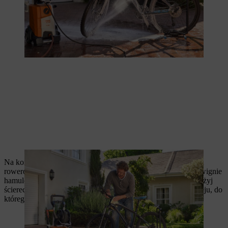
Na koniec naoliw wszystkie ruchome części, takie jak łańcuch
rowerowy, łożyska, linki przerzutek, przeguby hamulców, dźwignie
hamulca i zmiany biegów oraz przerzutkę tylną. W tym celu użyj
ściereczki. Dzięki temu na rowerze nie pozostanie nadmiar oleju, do
którego mogłyby się przykleić duże ilości kurzu i brudu.