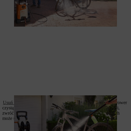
Usuń środek czyszczący
myjką wysokociśnieniową i opłucz rower
czystą wodą. Następnie dokładnie osusz. Aby zapobiec korozji,
zwróć szczególną uwagę na uszczelki i inne miejsca, w których
może się znajdować woda.