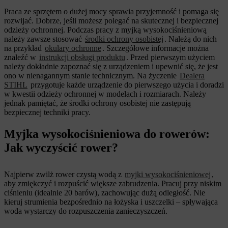
Praca ze sprzętem o dużej mocy sprawia przyjemność i pomaga się
rozwijać. Dobrze, jeśli możesz polegać na skutecznej i bezpiecznej
odzieży ochronnej. Podczas pracy z myjką wysokociśnieniową
należy zawsze stosować
środki ochrony osobistej
. Należą do nich
na przykład
okulary ochronne
. Szczegółowe informacje można
znaleźć w
instrukcji obsługi produktu
. Przed pierwszym użyciem
należy dokładnie zapoznać się z urządzeniem i upewnić się, że jest
ono w nienagannym stanie technicznym. Na życzenie
Dealera
STIHL
przygotuje każde urządzenie do pierwszego użycia i doradzi
w kwestii odzieży ochronnej w modelach i rozmiarach. Należy
jednak pamiętać, że środki ochrony osobistej nie zastępują
bezpiecznej techniki pracy.
Myjka wysokociśnieniowa do rowerów:
Jak wyczyścić rower?
Najpierw zwilż rower czystą wodą z
myjki wysokociśnieniowej
,
aby zmiękczyć i rozpuścić większe zabrudzenia. Pracuj przy niskim
ciśnieniu (idealnie 20 barów), zachowując dużą odległość. Nie
kieruj strumienia bezpośrednio na łożyska i uszczelki – spływająca
woda wystarczy do rozpuszczenia zanieczyszczeń.