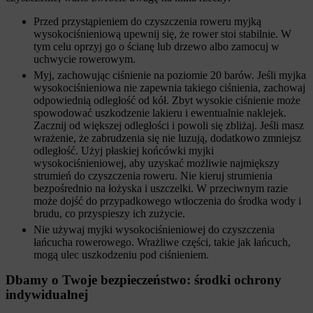
Przed przystąpieniem do czyszczenia roweru myjką
wysokociśnieniową upewnij się, że rower stoi stabilnie. W
tym celu oprzyj go o ścianę lub drzewo albo zamocuj w
uchwycie rowerowym.
Myj, zachowując ciśnienie na poziomie 20 barów. Jeśli myjka
wysokociśnieniowa nie zapewnia takiego ciśnienia, zachowaj
odpowiednią odległość od kół. Zbyt wysokie ciśnienie może
spowodować uszkodzenie lakieru i ewentualnie naklejek.
Zacznij od większej odległości i powoli się zbliżaj. Jeśli masz
wrażenie, że zabrudzenia się nie luzują, dodatkowo zmniejsz
odległość. Użyj płaskiej końcówki myjki
wysokociśnieniowej, aby uzyskać możliwie najmiększy
strumień do czyszczenia roweru. Nie kieruj strumienia
bezpośrednio na łożyska i uszczelki. W przeciwnym razie
może dojść do przypadkowego wtłoczenia do środka wody i
brudu, co przyspieszy ich zużycie.
Nie używaj myjki wysokociśnieniowej do czyszczenia
łańcucha rowerowego. Wrażliwe części, takie jak łańcuch,
mogą ulec uszkodzeniu pod ciśnieniem.
Dbamy o Twoje bezpieczeństwo: środki ochrony
indywidualnej