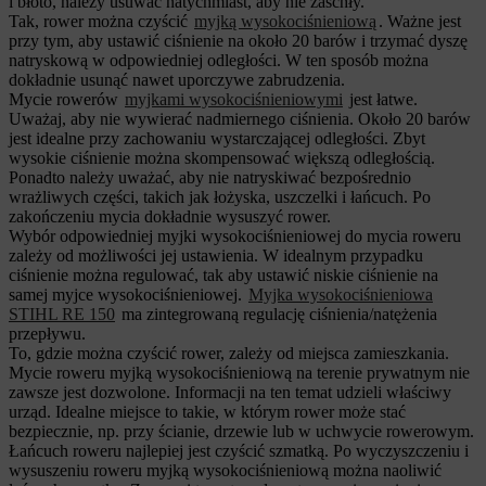
i błoto, należy usuwać natychmiast, aby nie zaschły.
Tak, rower można czyścić
myjką wysokociśnieniową
. Ważne jest
przy tym, aby ustawić ciśnienie na około 20 barów i trzymać dyszę
natryskową w odpowiedniej odległości. W ten sposób można
dokładnie usunąć nawet uporczywe zabrudzenia.
Mycie rowerów
myjkami wysokociśnieniowymi
jest łatwe.
Uważaj, aby nie wywierać nadmiernego ciśnienia. Około 20 barów
jest idealne przy zachowaniu wystarczającej odległości. Zbyt
wysokie ciśnienie można skompensować większą odległością.
Ponadto należy uważać, aby nie natryskiwać bezpośrednio
wrażliwych części, takich jak łożyska, uszczelki i łańcuch. Po
zakończeniu mycia dokładnie wysuszyć rower.
Wybór odpowiedniej myjki wysokociśnieniowej do mycia roweru
zależy od możliwości jej ustawienia. W idealnym przypadku
ciśnienie można regulować, tak aby ustawić niskie ciśnienie na
samej myjce wysokociśnieniowej.
Myjka wysokociśnieniowa
STIHL RE 150
ma zintegrowaną regulację ciśnienia/natężenia
przepływu.
To, gdzie można czyścić rower, zależy od miejsca zamieszkania.
Mycie roweru myjką wysokociśnieniową na terenie prywatnym nie
zawsze jest dozwolone. Informacji na ten temat udzieli właściwy
urząd. Idealne miejsce to takie, w którym rower może stać
bezpiecznie, np. przy ścianie, drzewie lub w uchwycie rowerowym.
Łańcuch roweru najlepiej jest czyścić szmatką. Po wyczyszczeniu i
wysuszeniu roweru myjką wysokociśnieniową można naoliwić