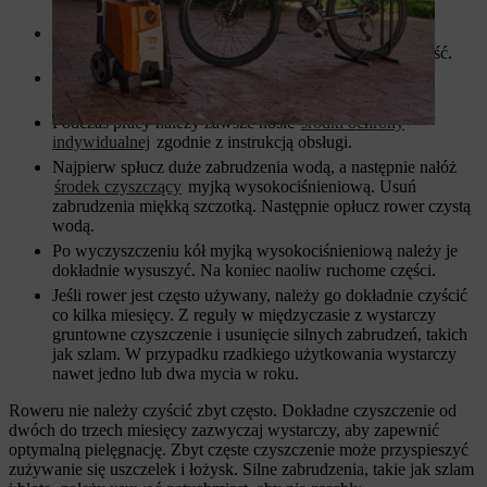
precyzyjne.
Upewnij się, że rower stoi stabilnie. Pracuj przy niskim
ciśnieniu (idealnie 20 barów), zachowując dużą odległość.
Nie kieruj strumienia wody bezpośrednio na łożyska,
uszczelki i łańcuch rowerowy.
Podczas pracy należy zawsze nosić
środki ochrony
indywidualnej
zgodnie z instrukcją obsługi.
Najpierw spłucz duże zabrudzenia wodą, a następnie nałóż
środek czyszczący
myjką wysokociśnieniową. Usuń
zabrudzenia miękką szczotką. Następnie opłucz rower czystą
wodą.
Po wyczyszczeniu kół myjką wysokociśnieniową należy je
dokładnie wysuszyć. Na koniec naoliw ruchome części.
Jeśli rower jest często używany, należy go dokładnie czyścić
co kilka miesięcy. Z reguły w międzyczasie z wystarczy
gruntowne czyszczenie i usunięcie silnych zabrudzeń, takich
jak szlam. W przypadku rzadkiego użytkowania wystarczy
nawet jedno lub dwa mycia w roku.
Roweru nie należy czyścić zbyt często. Dokładne czyszczenie od
dwóch do trzech miesięcy zazwyczaj wystarczy, aby zapewnić
optymalną pielęgnację. Zbyt częste czyszczenie może przyspieszyć
zużywanie się uszczelek i łożysk. Silne zabrudzenia, takie jak szlam