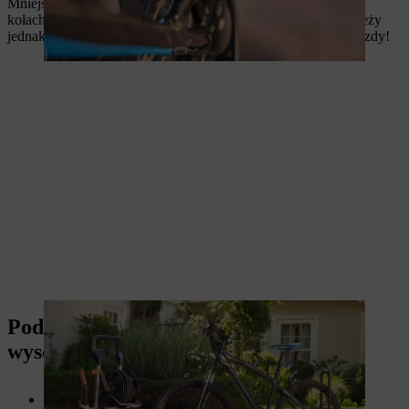
Mniejsze ilości zabrudzeń można bez problemu pozostawić na
kołach. Po przejechaniu rowerem przez błoto zabrudzenia należy
jednak natychmiast usunąć, aby nie zaschły. Życzymy miłej jazdy!
Podsumowanie: Mycie roweru myjką
wysokociśnieniową
Mycie roweru
myjką wysokociśnieniową
jest łatwe i