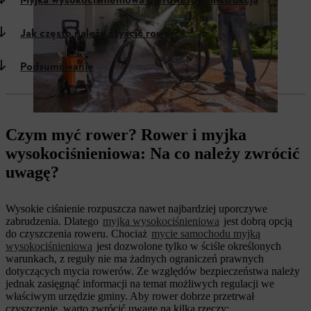
Myjka wysokociśnieniowa do rowerów: instrukcja
Jak często należy czyścić rower?
Podsumowanie
Czym myć rower? Rower i myjka
wysokociśnieniowa: Na co należy zwrócić
uwagę?
Wysokie ciśnienie rozpuszcza nawet najbardziej uporczywe
zabrudzenia. Dlatego
myjka wysokociśnieniowa
jest dobrą opcją
do czyszczenia roweru. Chociaż
mycie samochodu myjką
wysokociśnieniową
jest dozwolone tylko w ściśle określonych
warunkach, z reguły nie ma żadnych ograniczeń prawnych
dotyczących mycia rowerów. Ze względów bezpieczeństwa należy
jednak zasięgnąć informacji na temat możliwych regulacji we
właściwym urzędzie gminy. Aby rower dobrze przetrwał
czyszczenie, warto zwrócić uwagę na kilka rzeczy: