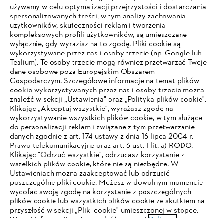
#STIHL
używamy w celu optymalizacji przejrzystości i dostarczania
spersonalizowanych treści, w tym analizy zachowania
użytkowników, skuteczności reklam i tworzenia
kompleksowych profili użytkowników, są umieszczane
wyłącznie, gdy wyrazisz na to zgodę. Pliki cookie są
wykorzystywane przez nas i osoby trzecie (np. Google lub
Tealium). Te osoby trzecie mogą również przetwarzać Twoje
dane osobowe poza Europejskim Obszarem
Gospodarczym. Szczegółowe informacje na temat plików
Firma
cookie wykorzystywanych przez nas i osoby trzecie można
znaleźć w sekcji „Ustawienia" oraz „Polityka plików cookie".
Klikając „Akceptuj wszystkie", wyrażasz zgodę na
wykorzystywanie wszystkich plików cookie, w tym służące
STIHL FAQ
do personalizacji reklam i związane z tym przetwarzanie
danych zgodnie z art. 174 ustawy z dnia 16 lipca 2004 r.
Prawo telekomunikacyjne oraz art. 6 ust. 1 lit. a) RODO.
TWOJA PRZEGLĄDARKA NIE JEST
Klikając "Odrzuć wszystkie", odrzucasz korzystanie z
wszelkich plików cookie, które nie są niezbędne. W
OBSŁUGIWANA
Serwis
Ustawieniach można zaakceptować lub odrzucić
poszczególne pliki cookie. Możesz w dowolnym momencie
wycofać swoją zgodę na korzystanie z poszczególnych
Korzystasz z przeglądarki, której jeszcze nie obsługujemy. W
plików cookie lub wszystkich plików cookie ze skutkiem na
celu optymalnego korzystania z naszej strony zalecamy
przyszłość w sekcji „Pliki cookie" umieszczonej w stopce.